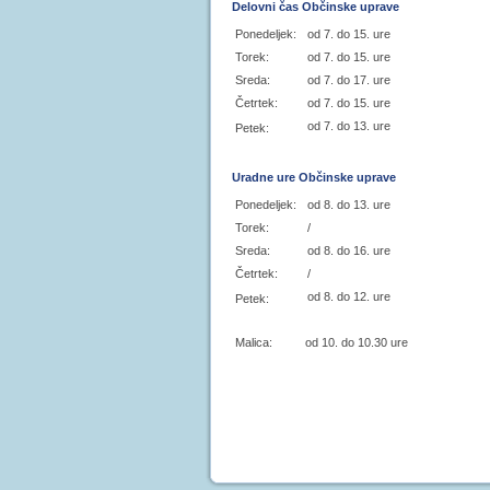
Delovni čas Občinske uprave
Ponedeljek:
od 7. do 15. ure
Torek:
od 7. do 15. ure
Sreda:
od 7. do 17. ure
Četrtek:
od 7. do 15. ure
od 7. do 13. ure
Petek:
Uradne ure Občinske uprave
Ponedeljek:
od 8. do 13. ure
Torek:
/
Sreda:
od 8. do 16. ure
Četrtek:
/
od 8. do 12. ure
Petek:
Malica: od 10. do 10.30 ure