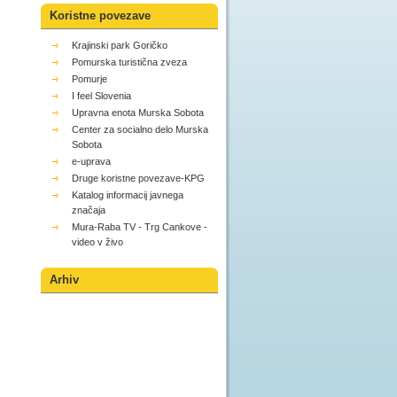
Koristne povezave
Krajinski park Goričko
Pomurska turistična zveza
Pomurje
I feel Slovenia
Upravna enota Murska Sobota
Center za socialno delo Murska
Sobota
e-uprava
Druge koristne povezave-KPG
Katalog informacij javnega
značaja
Mura-Raba TV - Trg Cankove -
video v živo
Arhiv