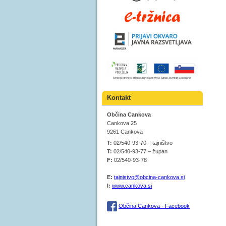
Kontakt
Občina Cankova
Cankova 25
9261 Cankova
T:
02/540-93-70 – tajništvo
T:
02/540-93-77 – župan
F:
02/540-93-78
E:
tajnistvo@obcina-cankova.si
I:
www.cankova.si
Občina Cankova - Facebook