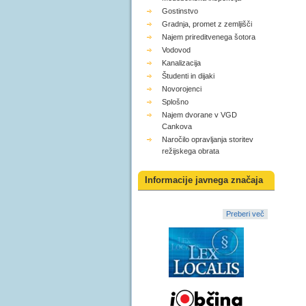
Gostinstvo
Gradnja, promet z zemljišči
Najem prireditvenega šotora
Vodovod
Kanalizacija
Študenti in dijaki
Novorojenci
Splošno
Najem dvorane v VGD
Cankova
Naročilo opravljanja storitev
režijskega obrata
Informacije javnega značaja
Preberi več