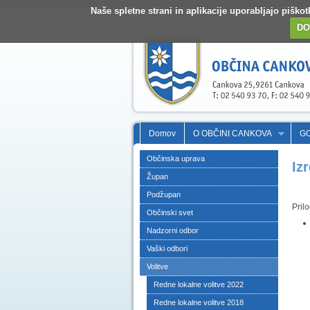
Naše spletne strani in aplikacije uporabljajo pišk
DO
Domov
O OBČINI CANKOVA
G
Občinska uprava
Iz
Župan
Podžupan
Pril
Občinski svet
Nadzorni odbor
Vaški odbori
Volitve
Redne lokalne volitve 2022
Redne lokalne volitve 2018