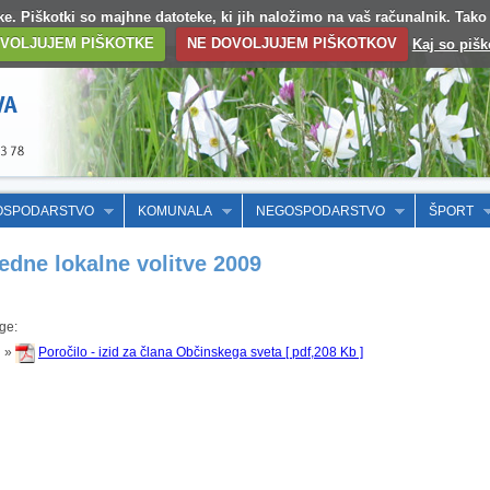
otke. Piškotki so majhne datoteke, ki jih naložimo na vaš računalnik. Tak
VOLJUJEM PIŠKOTKE
NE DOVOLJUJEM PIŠKOTKOV
Kaj so pišk
OSPODARSTVO
KOMUNALA
NEGOSPODARSTVO
ŠPORT
redne lokalne volitve 2009
oge:
»
Poročilo - izid za člana Občinskega sveta [ pdf,208 Kb ]