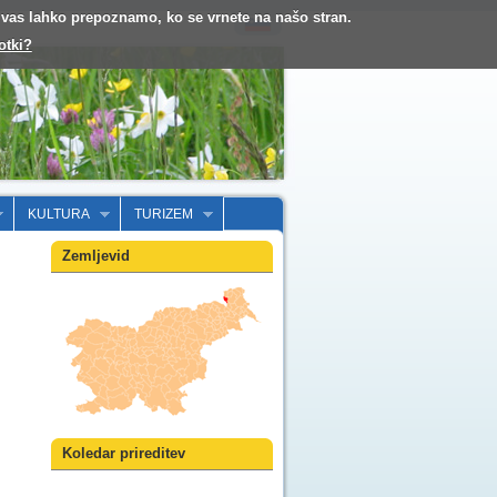
o vas lahko prepoznamo, ko se vrnete na našo stran.
otki?
KULTURA
TURIZEM
Zemljevid
Koledar prireditev