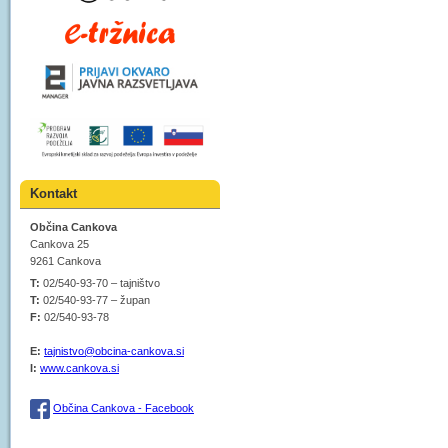
Kontakt
Občina Cankova
Cankova 25
9261 Cankova
T:
02/540-93-70 – tajništvo
T:
02/540-93-77 – župan
F:
02/540-93-78
E:
tajnistvo@obcina-cankova.si
I:
www.cankova.si
Občina Cankova - Facebook