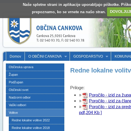
Naše spletne strani in aplikacije uporabljajo piškotke. Pišk
prepoznamo, ko se vrnete na našo stran.
DOVOLJUJ
Domov
O OBČINI CANKOVA
GOSPODARSTVO
KOMUNA
Občinska uprava
Redne lokalne volit
Župan
Podžupan
Priloge:
Občinski svet
»
Poročilo - izid za župa
Nadzorni odbor
»
Poročilo - izid za čla
Vaški odbori
»
Poročilo - izid za pr
pdf,204 Kb ]
Volitve
Redne lokalne volitve 2022
Redne lokalne volitve 2018