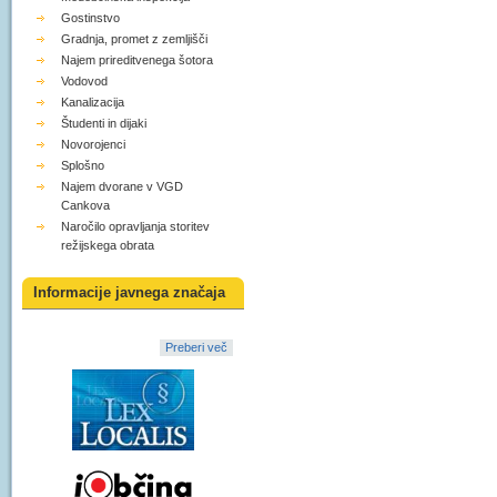
Gostinstvo
Gradnja, promet z zemljišči
Najem prireditvenega šotora
Vodovod
Kanalizacija
Študenti in dijaki
Novorojenci
Splošno
Najem dvorane v VGD
Cankova
Naročilo opravljanja storitev
režijskega obrata
Informacije javnega značaja
Preberi več