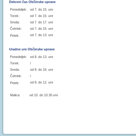
Delovni čas Občinske uprave
Ponedeljek:
od 7. do 15. ure
Torek:
od 7. do 15. ure
Sreda:
od 7. do 17. ure
Četrtek:
od 7. do 15. ure
od 7. do 13. ure
Petek:
Uradne ure Občinske uprave
Ponedeljek:
od 8. do 13. ure
Torek:
/
Sreda:
od 8. do 16. ure
Četrtek:
/
od 8. do 12. ure
Petek:
Malica: od 10. do 10.30 ure