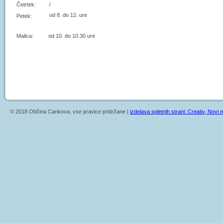
Četrtek:
/
od 8. do 12. ure
Petek:
Malica: od 10. do 10.30 ure
© 2018 Občina Cankova, vse pravice pridržane |
izdelava spletnih strani: Creativ, Novi m