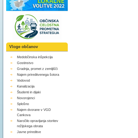
Vloge občanov
Medobčinska inšpekcija
Gostinstvo
Gradnja, promet z zemljišči
Najem prireditvenega šotora
Vodovod
Kanalizacija
Študenti in dijaki
Novorojenci
Splošno
Najem dvorane v VGD
Cankova
Naročilo opravljanja storitev
režijskega obrata
Javne prireditve