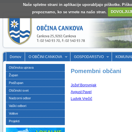
Naše spletne strani in aplikacije uporabljajo piškotke. Pišk
prepoznamo, ko se vrnete na našo stran.
DOVOLJUJ
Domov
O OBČINI CANKOVA
GOSPODARSTVO
KOMUNA
Občinska uprava
Pomembni občani
Župan
Podžupan
Jožef Borovnjak
Občinski svet
Avgust Pavel
Nadzorni odbor
Ludvik Vrečič
Vaški odbori
Volitve
Projekti