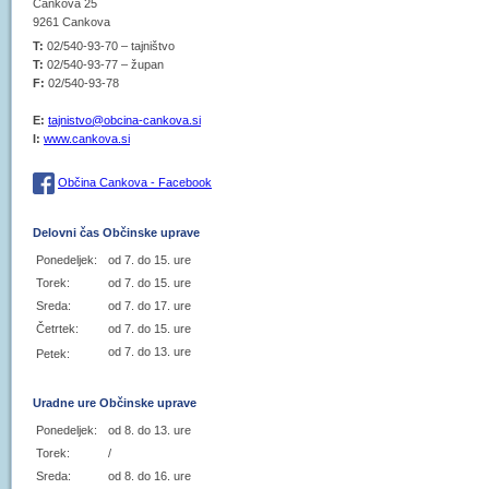
Cankova 25
9261 Cankova
T:
02/540-93-70 – tajništvo
T:
02/540-93-77 – župan
F:
02/540-93-78
E:
tajnistvo@obcina-cankova.si
I:
www.cankova.si
Občina Cankova - Facebook
Delovni čas Občinske uprave
Ponedeljek:
od 7. do 15. ure
Torek:
od 7. do 15. ure
Sreda:
od 7. do 17. ure
Četrtek:
od 7. do 15. ure
od 7. do 13. ure
Petek:
Uradne ure Občinske uprave
Ponedeljek:
od 8. do 13. ure
Torek:
/
Sreda:
od 8. do 16. ure