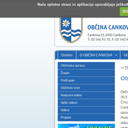
Naše spletne strani in aplikacije uporabljajo pišk
DO
Domov
O OBČINI CANKOVA
G
Občinska uprava
>>
T
Župan
Ob
Podžupan
Občinski svet
Obči
Nadzorni odbor
30,5
Črnc
Vaški odbori
Cank
Volitve
upra
Projekti
Preb
vklj