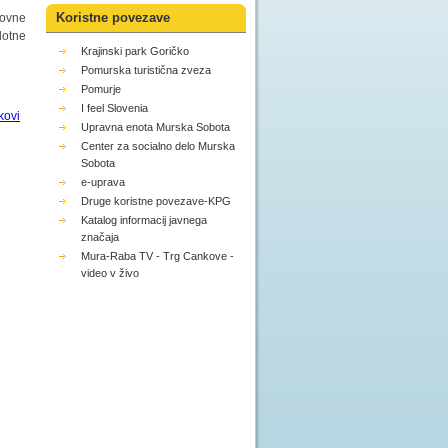
Koristne povezave
novne
lotne
Krajinski park Goričko
Pomurska turistična zveza
Pomurje
I feel Slovenia
Upravna enota Murska Sobota
Center za socialno delo Murska
Sobota
e-uprava
Druge koristne povezave-KPG
Katalog informacij javnega
značaja
Mura-Raba TV - Trg Cankove -
video v živo