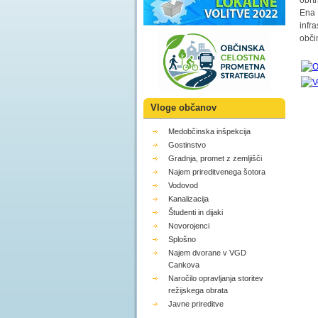
obrt
Ena 
infr
obči
Vloge občanov
Medobčinska inšpekcija
Gostinstvo
Gradnja, promet z zemljišči
Najem prireditvenega šotora
Vodovod
Kanalizacija
Študenti in dijaki
Novorojenci
Splošno
Najem dvorane v VGD
Cankova
Naročilo opravljanja storitev
režijskega obrata
Javne prireditve