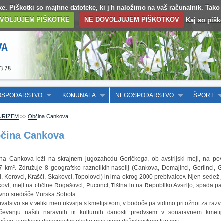
otke. Piškotki so majhne datoteke, ki jih naložimo na vaš računalnik. Tak
VOLJUJEM PIŠKOTKE
NE DOVOLJUJEM PIŠKOTKOV
Kaj so pišk
OSPODARSTVO
KOMUNALA
NEGOSPODARSTVO
ŠPORT
URIZEM
>>
Občina Cankova
čina Cankova
na Cankova leži na skrajnem jugozahodu Goričkega, ob avstrijski meji, na pov
7 km². Združuje 8 geografsko raznolikih naselij (Cankova, Domajinci, Gerlinci, G
i, Korovci, Krašči, Skakovci, Topolovci) in ima okrog 2000 prebivalcev. Njen sedež 
ovi, meji na občine Rogašovci, Puconci, Tišina in na Republiko Avstrijo, spada p
vno središče Murska Sobota.
ivalstvo se v veliki meri ukvarja s kmetijstvom, v bodoče pa vidimo priložnot za razv
učevanju naših naravnih in kulturnih danosti predvsem v sonaravnem kmetij