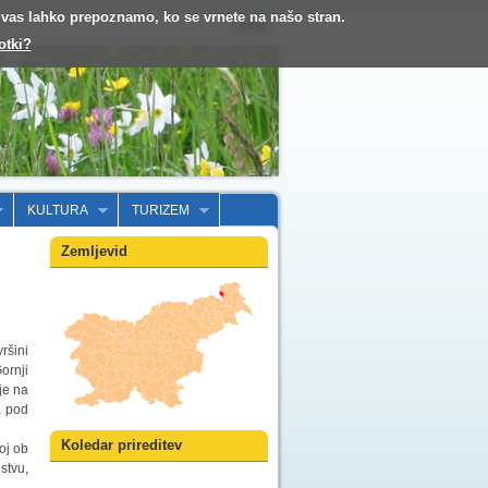
o vas lahko prepoznamo, ko se vrnete na našo stran.
otki?
KULTURA
TURIZEM
Zemljevid
ršini
ornji
je na
a pod
Koledar prireditev
oj ob
stvu,