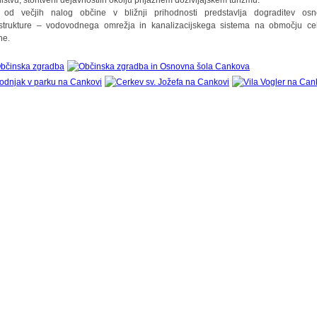
ništvu, storitveni dejavnostiin okolju prijaznem doživljajskem turizmu.
od večjih nalog občine v bližnji prihodnosti predstavlja dograditev os
astrukture – vodovodnega omrežja in kanalizacijskega sistema na območju ce
ne.