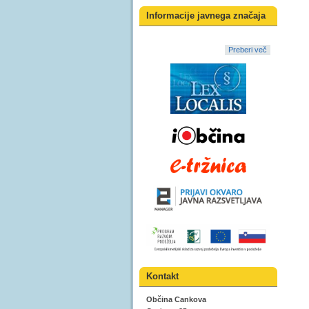
Informacije javnega značaja
Preberi več
Kontakt
Občina Cankova