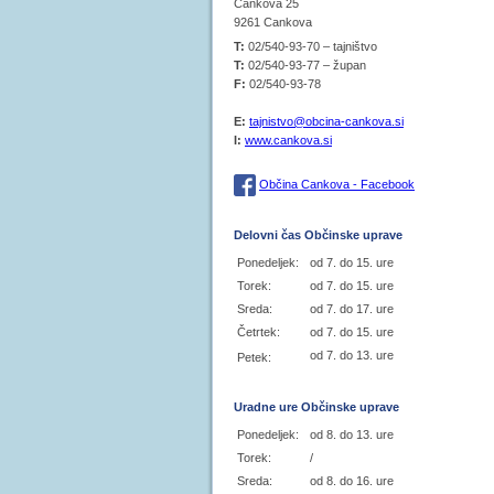
Cankova 25
9261 Cankova
T:
02/540-93-70 – tajništvo
T:
02/540-93-77 – župan
F:
02/540-93-78
E:
tajnistvo@obcina-cankova.si
I:
www.cankova.si
Občina Cankova - Facebook
Delovni čas Občinske uprave
Ponedeljek:
od 7. do 15. ure
Torek:
od 7. do 15. ure
Sreda:
od 7. do 17. ure
Četrtek:
od 7. do 15. ure
od 7. do 13. ure
Petek:
Uradne ure Občinske uprave
Ponedeljek:
od 8. do 13. ure
Torek:
/
Sreda:
od 8. do 16. ure