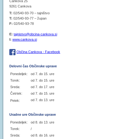
Cankova 25
9261 Cankova
T:
02/540-93-70 – tajništvo
T:
02/540-93-77 – župan
F:
02/540-93-78
E:
tajnistvo@obcina-cankova.si
I:
www.cankova.si
Občina Cankova - Facebook
Delovni čas Občinske uprave
Ponedeljek:
od 7. do 15. ure
Torek:
od 7. do 15. ure
Sreda:
od 7. do 17. ure
Četrtek:
od 7. do 15. ure
od 7. do 13. ure
Petek:
Uradne ure Občinske uprave
Ponedeljek:
od 8. do 13. ure
Torek:
/
Sreda:
od 8. do 16. ure