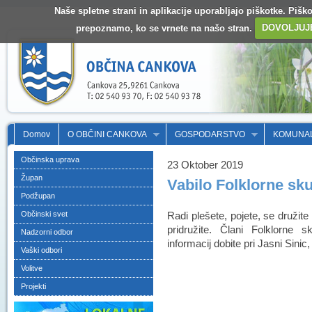
Naše spletne strani in aplikacije uporabljajo piškotke. Pišk
prepoznamo, ko se vrnete na našo stran.
DOVOLJUJ
Domov
O OBČINI CANKOVA
GOSPODARSTVO
KOMUNA
Občinska uprava
23 Oktober 2019
Župan
Vabilo Folklorne sk
Podžupan
Občinski svet
Radi plešete, pojete, se druži
pridružite. Člani Folklorne
Nadzorni odbor
informacij dobite pri Jasni Sinic
Vaški odbori
Volitve
Projekti