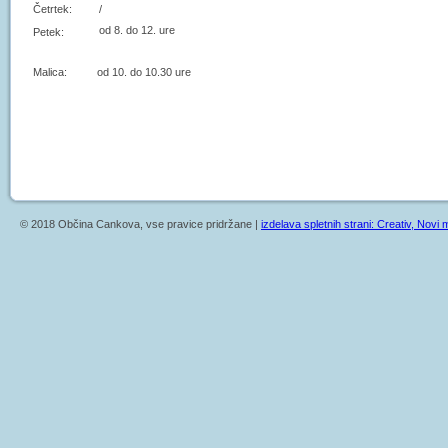
Četrtek:
/
od 8. do 12. ure
Petek:
Malica: od 10. do 10.30 ure
© 2018 Občina Cankova, vse pravice pridržane |
izdelava spletnih strani: Creativ, Novi m