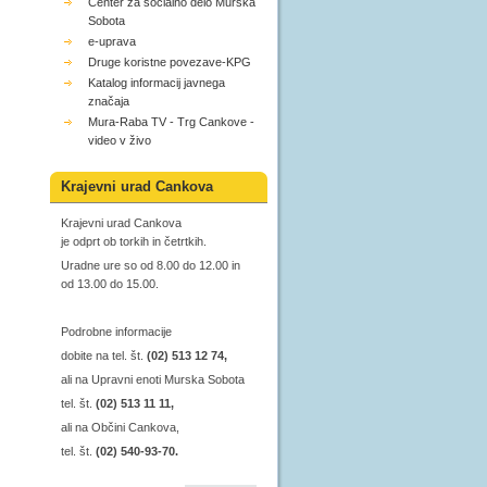
Center za socialno delo Murska
Sobota
e-uprava
Druge koristne povezave-KPG
Katalog informacij javnega
značaja
Mura-Raba TV - Trg Cankove -
video v živo
Krajevni urad Cankova
Krajevni urad Cankova
je odprt ob torkih in četrtkih.
Uradne ure so od 8.00 do 12.00 in
od 13.00 do 15.00.
Podrobne informacije
dobite na tel. št.
(02) 513 12 74,
ali na Upravni enoti Murska Sobota
tel. št.
(02) 513 11 11,
ali na Občini Cankova,
tel. št.
(02) 540-93-70.