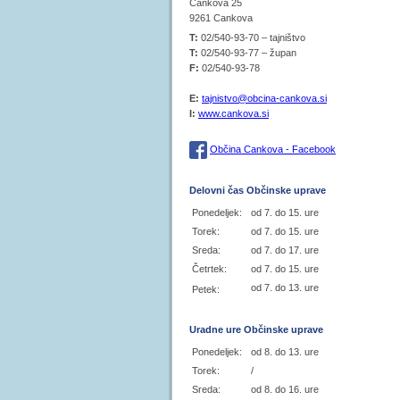
Cankova 25
9261 Cankova
T:
02/540-93-70 – tajništvo
T:
02/540-93-77 – župan
F:
02/540-93-78
E:
tajnistvo@obcina-cankova.si
I:
www.cankova.si
Občina Cankova - Facebook
Delovni čas Občinske uprave
Ponedeljek:
od 7. do 15. ure
Torek:
od 7. do 15. ure
Sreda:
od 7. do 17. ure
Četrtek:
od 7. do 15. ure
od 7. do 13. ure
Petek:
Uradne ure Občinske uprave
Ponedeljek:
od 8. do 13. ure
Torek:
/
Sreda:
od 8. do 16. ure