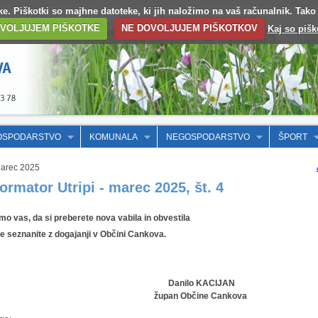
otke. Piškotki so majhne datoteke, ki jih naložimo na vaš računalnik. Tak
VOLJUJEM PIŠKOTKE
NE DOVOLJUJEM PIŠKOTKOV
Kaj so pišk
OSPODARSTVO
KOMUNALA
NEGOSPODARSTVO
ŠPORT
Marec 2025
formator Utripi - marec 2025, št. 4
mo vas, da si preberete nova vabila in obvestila
se seznanite z dogajanji v Občini Cankova.
Danilo KACIJAN
župan Občine Cankova