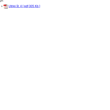
oge:
»
Utripi št. 4 [ pdf,305 Kb ]