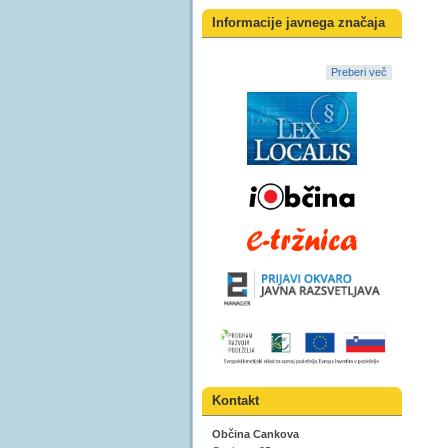
Informacije javnega značaja
Preberi več
Kontakt
Občina Cankova