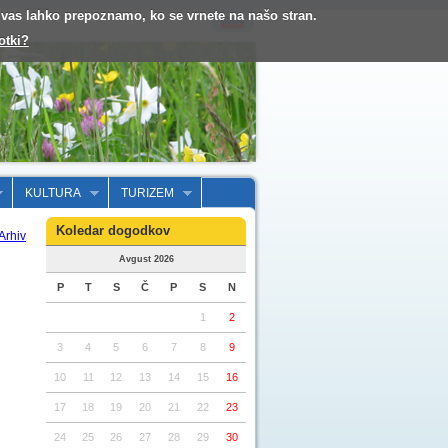
o vas lahko prepoznamo, ko se vrnete na našo stran.
otki?
KULTURA
TURIZEM
Koledar dogodkov
Arhiv
Avgust 2026
P
T
S
Č
P
S
N
1
2
3
4
5
6
7
8
9
10
11
12
13
14
15
16
17
18
19
20
21
22
23
24
25
26
27
28
29
30