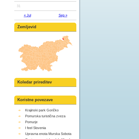
31
« Jul
Sep »
Zemljevid
Koledar prireditev
Koristne povezave
Krajinski park Goričko
Pomurska turistična zveza
Pomurje
I feel Slovenia
Upravna enota Murska Sobota