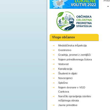
Pril
Vloge občanov
Medobčinska inšpekcija
Gostinstvo
Gradnja, promet z zemljišči
Najem prireditvenega šotora
Vodovod
Kanalizacija
Študenti in dijaki
Novorojenci
Splošno
Najem dvorane v VGD
Cankova
Naročilo opravljanja storitev
režijskega obrata
Javne prireditve