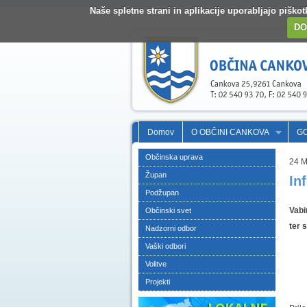
Naše spletne strani in aplikacije uporabljajo pišk
DO
Domov
O OBČINI CANKOVA
G
Občinska uprava
24 
Župan
In
Podžupan
Vabi
Občinski svet
ter 
Nadzorni odbor
Vaški odbori
Volitve
Projekti