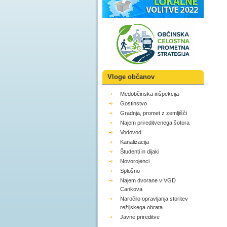
Vloge občanov
Medobčinska inšpekcija
Gostinstvo
Gradnja, promet z zemljišči
Najem prireditvenega šotora
Vodovod
Kanalizacija
Študenti in dijaki
Novorojenci
Splošno
Najem dvorane v VGD
Cankova
Naročilo opravljanja storitev
režijskega obrata
Javne prireditve