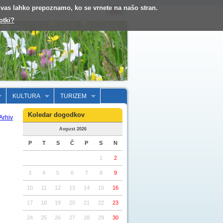
o vas lahko prepoznamo, ko se vrnete na našo stran.
otki?
KULTURA
TURIZEM
Koledar dogodkov
Arhiv
Avgust 2026
P
T
S
Č
P
S
N
1
2
3
4
5
6
7
8
9
10
11
12
13
14
15
16
17
18
19
20
21
22
23
24
25
26
27
28
29
30