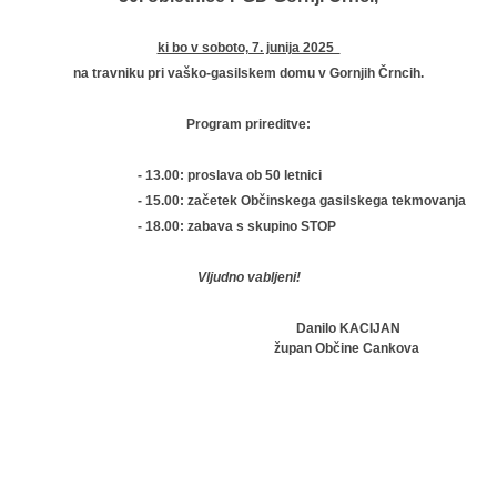
ki bo v soboto, 7. junija 2025
na travniku pri vaško-gasilskem domu v Gornjih Črncih.
Program prireditve:
-
13.00: proslava ob 50 letnici
-
15.00: začetek Občinskega gasilskega tekmovanja
-
18.00: zabava s skupino STOP
Vljudno vabljeni!
Danilo KACIJAN
župan Občine Cankova