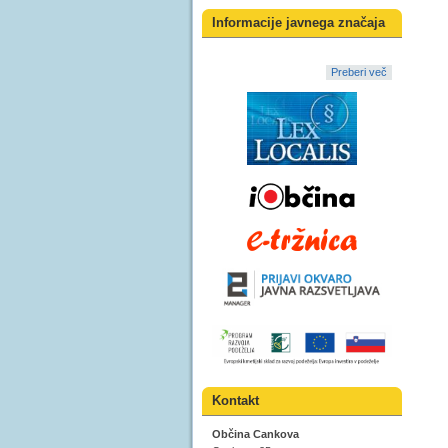
Informacije javnega značaja
Preberi več
Kontakt
Občina Cankova