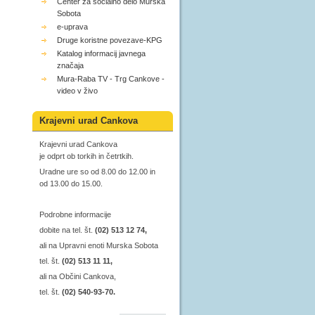
Center za socialno delo Murska
Sobota
e-uprava
Druge koristne povezave-KPG
Katalog informacij javnega
značaja
Mura-Raba TV - Trg Cankove -
video v živo
Krajevni urad Cankova
Krajevni urad Cankova
je odprt ob torkih in četrtkih.
Uradne ure so od 8.00 do 12.00 in
od 13.00 do 15.00.
Podrobne informacije
dobite na tel. št.
(02) 513 12 74,
ali na Upravni enoti Murska Sobota
tel. št.
(02) 513 11 11,
ali na Občini Cankova,
tel. št.
(02) 540-93-70.