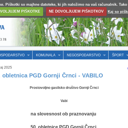
otke. Piškotki so majhne datoteke, ki jih naložimo na vaš računalnik. Tak
VOLJUJEM PIŠKOTKE
NE DOVOLJUJEM PIŠKOTKOV
Kaj so pišk
OSPODARSTVO
KOMUNALA
NEGOSPODARSTVO
ŠPORT
aj 2025
. obletnica PGD Gornji Črnci - VABILO
Prostovoljno gasilsko društvo Gornji Črnci
Vabi
na slovesnost ob praznovanju
50. obletnice PGD Gornji Črnci,