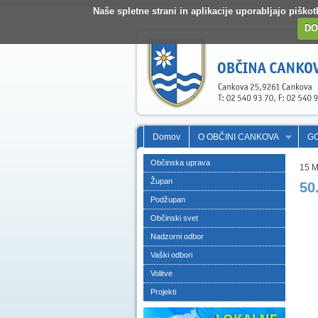
Naše spletne strani in aplikacije uporabljajo pišk
DO
Domov
O OBČINI CANKOVA
G
Občinska uprava
15 M
Župan
50
Podžupan
Občinski svet
Nadzorni odbor
Vaški odbori
Volitve
Projekti