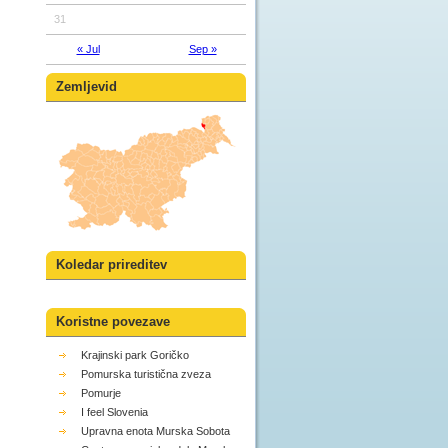
31
« Jul
Sep »
Zemljevid
Koledar prireditev
Koristne povezave
Krajinski park Goričko
Pomurska turistična zveza
Pomurje
I feel Slovenia
Upravna enota Murska Sobota