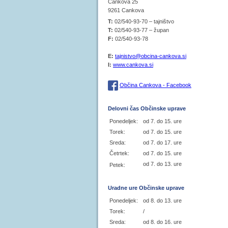
Cankova 25
9261 Cankova
T:
02/540-93-70 – tajništvo
T:
02/540-93-77 – župan
F:
02/540-93-78
E:
tajnistvo@obcina-cankova.si
I:
www.cankova.si
Občina Cankova - Facebook
Delovni čas Občinske uprave
Ponedeljek:
od 7. do 15. ure
Torek:
od 7. do 15. ure
Sreda:
od 7. do 17. ure
Četrtek:
od 7. do 15. ure
od 7. do 13. ure
Petek:
Uradne ure Občinske uprave
Ponedeljek:
od 8. do 13. ure
Torek:
/
Sreda:
od 8. do 16. ure