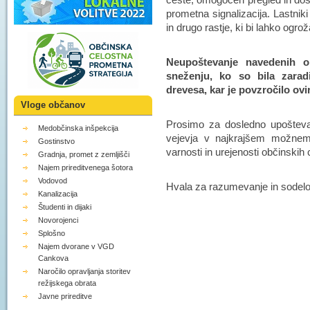
prometna signalizacija. Lastnik
in drugo rastje, ki bi lahko ogr
Neupoštevanje navedenih 
sneženju, ko so bila zarad
drevesa, kar je povzročilo ovi
Vloge občanov
Prosimo za dosledno upoštevan
Medobčinska inšpekcija
vejevja v najkrajšem možnem
Gostinstvo
varnosti in urejenosti občinskih 
Gradnja, promet z zemljišči
Najem prireditvenega šotora
Vodovod
Hvala za razumevanje in sodelo
Kanalizacija
Študenti in dijaki
Novorojenci
Splošno
Najem dvorane v VGD
Cankova
Naročilo opravljanja storitev
režijskega obrata
Javne prireditve