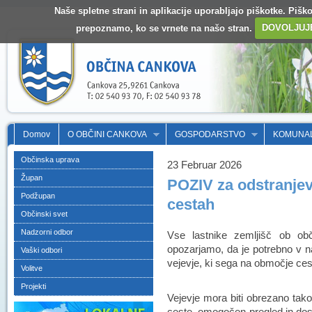
Naše spletne strani in aplikacije uporabljajo piškotke. Pišk
prepoznamo, ko se vrnete na našo stran.
DOVOLJUJ
Domov
O OBČINI CANKOVA
GOSPODARSTVO
KOMUNA
Občinska uprava
23 Februar 2026
Župan
POZIV za odstranjev
Podžupan
cestah
Občinski svet
Nadzorni odbor
Vse lastnike zemljišč ob ob
opozarjamo, da je potrebno v 
Vaški odbori
vejevje, ki sega na območje cest
Volitve
Projekti
Vejevje mora biti obrezano tako,
ceste, omogočen pregled in dost