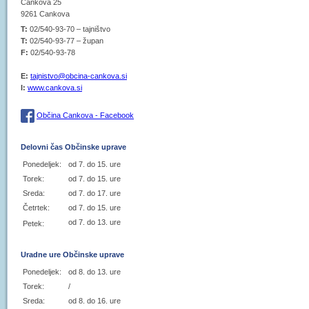
Cankova 25
9261 Cankova
T:
02/540-93-70 – tajništvo
T:
02/540-93-77 – župan
F:
02/540-93-78
E:
tajnistvo@obcina-cankova.si
I:
www.cankova.si
Občina Cankova - Facebook
Delovni čas Občinske uprave
Ponedeljek:
od 7. do 15. ure
Torek:
od 7. do 15. ure
Sreda:
od 7. do 17. ure
Četrtek:
od 7. do 15. ure
od 7. do 13. ure
Petek:
Uradne ure Občinske uprave
Ponedeljek:
od 8. do 13. ure
Torek:
/
Sreda:
od 8. do 16. ure