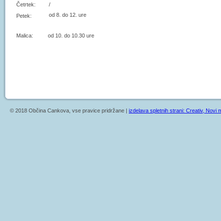
Četrtek:
/
od 8. do 12. ure
Petek:
Malica: od 10. do 10.30 ure
© 2018 Občina Cankova, vse pravice pridržane |
izdelava spletnih strani: Creativ, Novi m