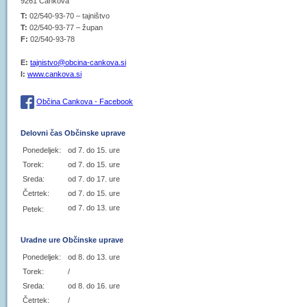
9261 Cankova
T:
02/540-93-70 – tajništvo
T:
02/540-93-77 – župan
F:
02/540-93-78
E:
tajnistvo@obcina-cankova.si
I:
www.cankova.si
Občina Cankova - Facebook
Delovni čas Občinske uprave
Ponedeljek:
od 7. do 15. ure
Torek:
od 7. do 15. ure
Sreda:
od 7. do 17. ure
Četrtek:
od 7. do 15. ure
od 7. do 13. ure
Petek:
Uradne ure Občinske uprave
Ponedeljek:
od 8. do 13. ure
Torek:
/
Sreda:
od 8. do 16. ure
Četrtek:
/