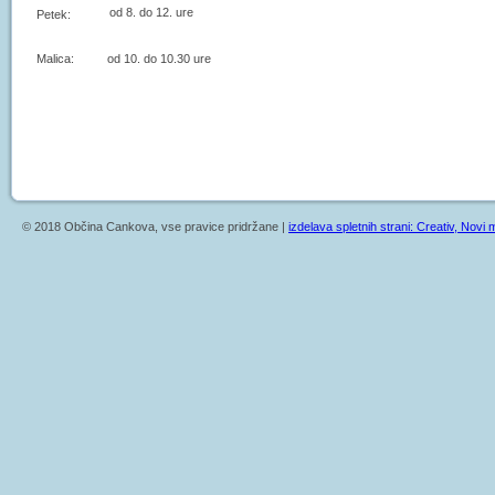
od 8. do 12. ure
Petek:
Malica: od 10. do 10.30 ure
© 2018 Občina Cankova, vse pravice pridržane |
izdelava spletnih strani: Creativ, Novi m