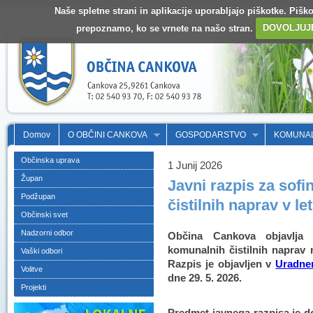
Naše spletne strani in aplikacije uporabljajo piškotke. Pišk
prepoznamo, ko se vrnete na našo stran.
DOVOLJUJ
Domov
O OBČINI CANKOVA
GOSPODARSTVO
KOMUNA
Občinska uprava
1 Junij 2026
Župan
Javni razpis za sof
Podžupan
čistilnih naprav v le
Občinski svet
Nadzorni odbor
Občina Cankova objavlja 
komunalnih čistilnih naprav
Vaški odbori
Razpis je objavljen v
Uradnem
Volitve
dne 29. 5. 2026.
Projekti
Predmet javnega razpisa je d