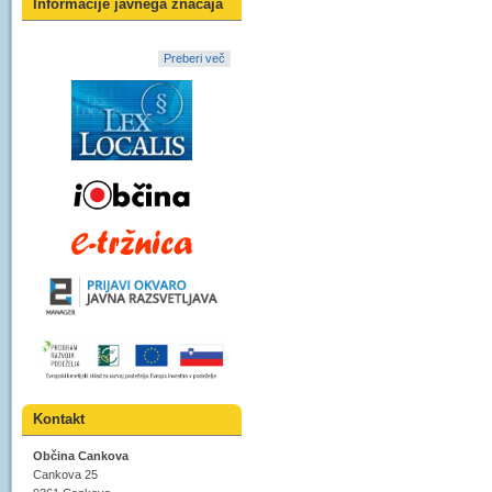
Informacije javnega značaja
Preberi več
Kontakt
Občina Cankova
Cankova 25