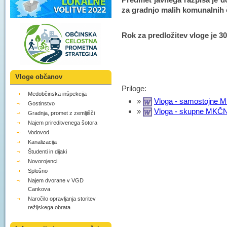
za gradnjo malih komunalnih č
Rok za predložitev vloge je 30
Vloge občanov
Priloge:
Medobčinska inšpekcija
»
Vloga - samostojne M
Gostinstvo
»
Vloga - skupne MKČN 
Gradnja, promet z zemljišči
Najem prireditvenega šotora
Vodovod
Kanalizacija
Študenti in dijaki
Novorojenci
Splošno
Najem dvorane v VGD
Cankova
Naročilo opravljanja storitev
režijskega obrata