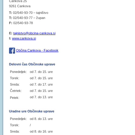
Cankova 25
9261 Cankova
T:
02/540-93-70 – tajništvo
T:
02/540-93-77 – župan
F:
02/540-93-78
E:
tajnistvo@obcina-cankova.si
I:
www.cankova.si
Občina Cankova - Facebook
Delovni čas Občinske uprave
Ponedeljek:
od 7. do 15. ure
Torek:
od 7. do 15. ure
Sreda:
od 7. do 17. ure
Četrtek:
od 7. do 15. ure
od 7. do 13. ure
Petek:
Uradne ure Občinske uprave
Ponedeljek:
od 8. do 13. ure
Torek:
/
Sreda:
od 8. do 16. ure