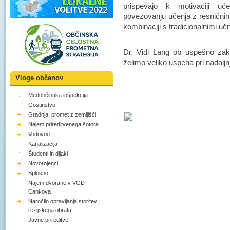
prispevajo k motivaciji uče
povezovanju učenja z resničnim
kombinaciji s tradicionalnimi u
Dr. Vidi Lang ob uspešno zakl
želimo veliko uspeha pri nadal
Vloge občanov
Medobčinska inšpekcija
Gostinstvo
Gradnja, promet z zemljišči
Najem prireditvenega šotora
Vodovod
Kanalizacija
Študenti in dijaki
Novorojenci
Splošno
Najem dvorane v VGD
Cankova
Naročilo opravljanja storitev
režijskega obrata
Javne prireditve