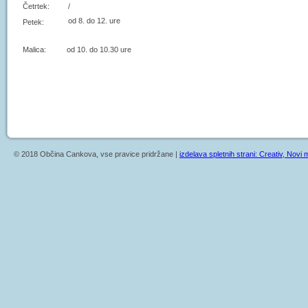
Četrtek:
/
od 8. do 12. ure
Petek:
Malica: od 10. do 10.30 ure
© 2018 Občina Cankova, vse pravice pridržane |
izdelava spletnih strani: Creativ, Novi m