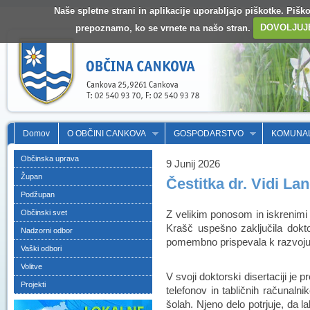
Naše spletne strani in aplikacije uporabljajo piškotke. Pišk
prepoznamo, ko se vrnete na našo stran.
DOVOLJUJ
Domov
O OBČINI CANKOVA
GOSPODARSTVO
KOMUNA
Občinska uprava
9 Junij 2026
Župan
Čestitka dr. Vidi L
Podžupan
Občinski svet
Z velikim ponosom in iskrenimi 
Krašč uspešno zaključila doktor
Nadzorni odbor
pomembno prispevala k razvoj
Vaški odbori
Volitve
V svoji doktorski disertaciji j
Projekti
telefonov in tabličnih računalni
šolah. Njeno delo potrjuje, da