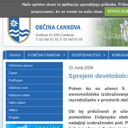
Naše spletne strani in aplikacije uporabljajo piškotke. Pišk
prepoznamo, ko se vrnete na našo stran.
DOVOLJUJ
Domov
O OBČINI CANKOVA
GOSPODARSTVO
KOMUNA
Občinska uprava
15 Junij 2026
Župan
Sprejem devetošolc
Podžupan
Občinski svet
Potem ko so učenci 9. r
osnovnošolsko izobraževanje
Nadzorni odbor
razredničarko v prostorih obč
Vaški odbori
Volitve
Ob tej priložnosti je uč
pomembno življenjsko obdo
Projekti
nadaljnji izobraževalni poti. 