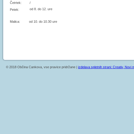
Četrtek:
/
od 8. do 12. ure
Petek:
Malica: od 10. do 10.30 ure
© 2018 Občina Cankova, vse pravice pridržane |
izdelava spletnih strani: Creativ, Novi m