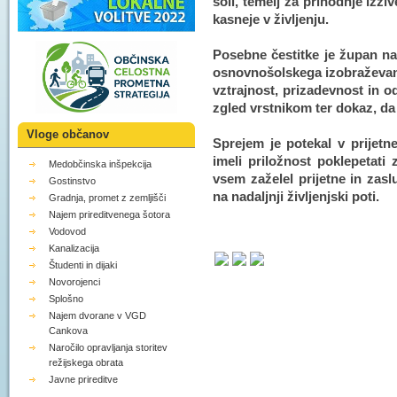
šoli, temelj za prihodnje izziv
kasneje v življenju.
Posebne čestitke je župan na
osnovnošolskega izobraževanj
vztrajnost, prizadevnost in 
zgled vrstnikom ter dokaz, da 
Vloge občanov
Sprejem je potekal v prijet
imeli priložnost poklepetat
Medobčinska inšpekcija
vsem zaželel prijetne in zasl
Gostinstvo
na nadaljnji življenjski poti.
Gradnja, promet z zemljišči
Najem prireditvenega šotora
Vodovod
Kanalizacija
Študenti in dijaki
Novorojenci
Splošno
Najem dvorane v VGD
Cankova
Naročilo opravljanja storitev
režijskega obrata
Javne prireditve