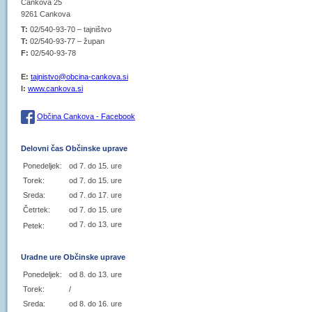
Cankova 25
9261 Cankova
T:
02/540-93-70 – tajništvo
T:
02/540-93-77 – župan
F:
02/540-93-78
E:
tajnistvo@obcina-cankova.si
I:
www.cankova.si
Občina Cankova - Facebook
Delovni čas Občinske uprave
Ponedeljek:
od 7. do 15. ure
Torek:
od 7. do 15. ure
Sreda:
od 7. do 17. ure
Četrtek:
od 7. do 15. ure
od 7. do 13. ure
Petek:
Uradne ure Občinske uprave
Ponedeljek:
od 8. do 13. ure
Torek:
/
Sreda:
od 8. do 16. ure