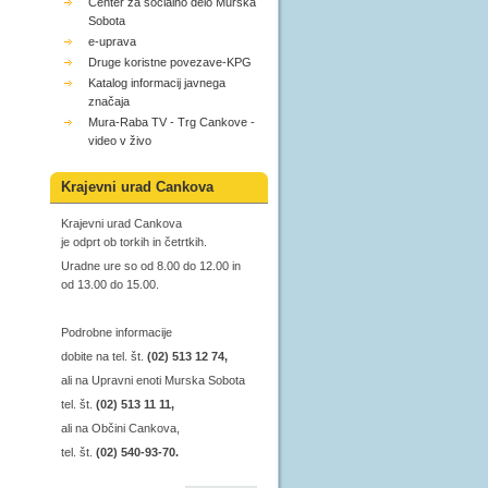
Center za socialno delo Murska
Sobota
e-uprava
Druge koristne povezave-KPG
Katalog informacij javnega
značaja
Mura-Raba TV - Trg Cankove -
video v živo
Krajevni urad Cankova
Krajevni urad Cankova
je odprt ob torkih in četrtkih.
Uradne ure so od 8.00 do 12.00 in
od 13.00 do 15.00.
Podrobne informacije
dobite na tel. št.
(02) 513 12 74,
ali na Upravni enoti Murska Sobota
tel. št.
(02) 513 11 11,
ali na Občini Cankova,
tel. št.
(02) 540-93-70.