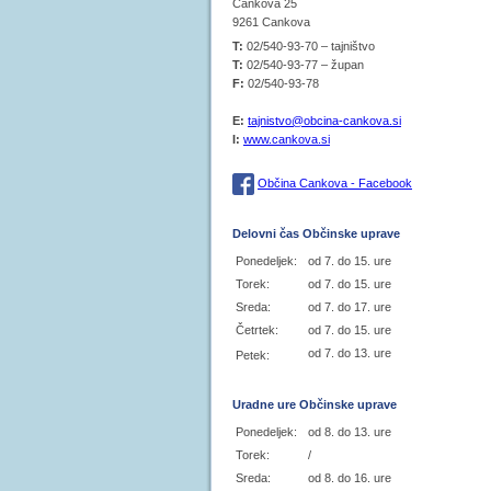
Cankova 25
9261 Cankova
T:
02/540-93-70 – tajništvo
T:
02/540-93-77 – župan
F:
02/540-93-78
E:
tajnistvo@obcina-cankova.si
I:
www.cankova.si
Občina Cankova - Facebook
Delovni čas Občinske uprave
Ponedeljek:
od 7. do 15. ure
Torek:
od 7. do 15. ure
Sreda:
od 7. do 17. ure
Četrtek:
od 7. do 15. ure
od 7. do 13. ure
Petek:
Uradne ure Občinske uprave
Ponedeljek:
od 8. do 13. ure
Torek:
/
Sreda:
od 8. do 16. ure