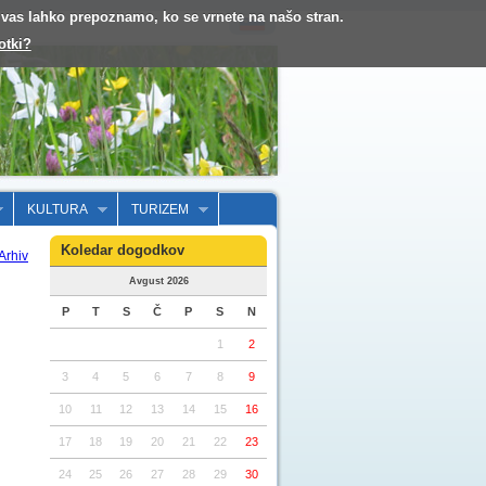
o vas lahko prepoznamo, ko se vrnete na našo stran.
otki?
KULTURA
TURIZEM
Koledar dogodkov
Arhiv
Avgust 2026
P
T
S
Č
P
S
N
1
2
3
4
5
6
7
8
9
10
11
12
13
14
15
16
17
18
19
20
21
22
23
24
25
26
27
28
29
30