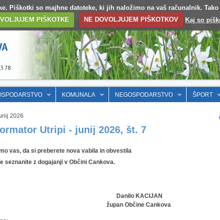
otke. Piškotki so majhne datoteke, ki jih naložimo na vaš računalnik. Tak
VOLJUJEM PIŠKOTKE
NE DOVOLJUJEM PIŠKOTKOV
Kaj so pišk
OSPODARSTVO
KOMUNALA
NEGOSPODARSTVO
ŠPORT
unij 2026
formator Utripi - junij 2026, št. 7
mo vas, da si preberete nova vabila in obvestila
se seznanite z dogajanji v Občini Cankova.
Danilo KACIJAN
župan Občine Cankova