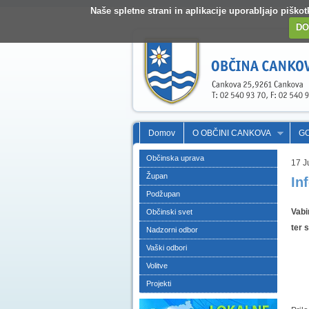
Naše spletne strani in aplikacije uporabljajo pišk
DO
Domov
O OBČINI CANKOVA
G
Občinska uprava
17 J
Župan
In
Podžupan
Vabi
Občinski svet
ter 
Nadzorni odbor
Vaški odbori
Volitve
Projekti