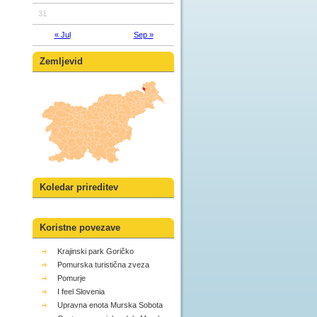
31
« Jul
Sep »
Zemljevid
Koledar prireditev
Koristne povezave
Krajinski park Goričko
Pomurska turistična zveza
Pomurje
I feel Slovenia
Upravna enota Murska Sobota