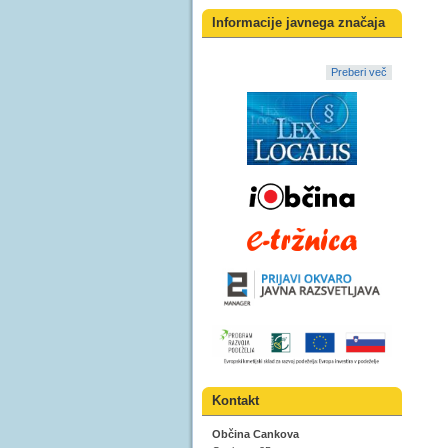
Informacije javnega značaja
Preberi več
Kontakt
Občina Cankova