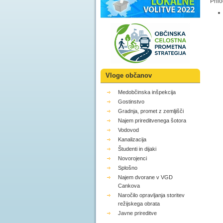
Pril
Vloge občanov
Medobčinska inšpekcija
Gostinstvo
Gradnja, promet z zemljišči
Najem prireditvenega šotora
Vodovod
Kanalizacija
Študenti in dijaki
Novorojenci
Splošno
Najem dvorane v VGD
Cankova
Naročilo opravljanja storitev
režijskega obrata
Javne prireditve