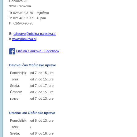
Cankova 25
9261 Cankova
T:
02/540-93-70 – tajništvo
T:
02/540-93-77 – župan
F:
02/540-93-78
E:
tajnistvo@obcina-cankova.si
I:
www.cankova.si
Občina Cankova - Facebook
Delovni čas Občinske uprave
Ponedeljek:
od 7. do 15. ure
Torek:
od 7. do 15. ure
Sreda:
od 7. do 17. ure
Četrtek:
od 7. do 15. ure
od 7. do 13. ure
Petek:
Uradne ure Občinske uprave
Ponedeljek:
od 8. do 13. ure
Torek:
/
Sreda:
od 8. do 16. ure