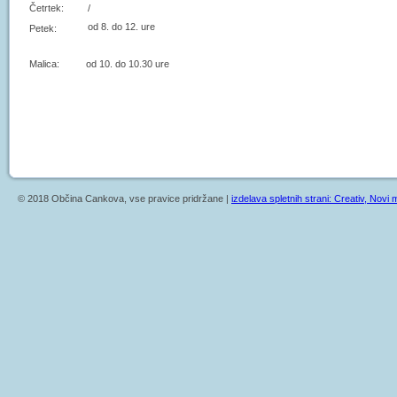
Četrtek:
/
od 8. do 12. ure
Petek:
Malica: od 10. do 10.30 ure
© 2018 Občina Cankova, vse pravice pridržane |
izdelava spletnih strani: Creativ, Novi m