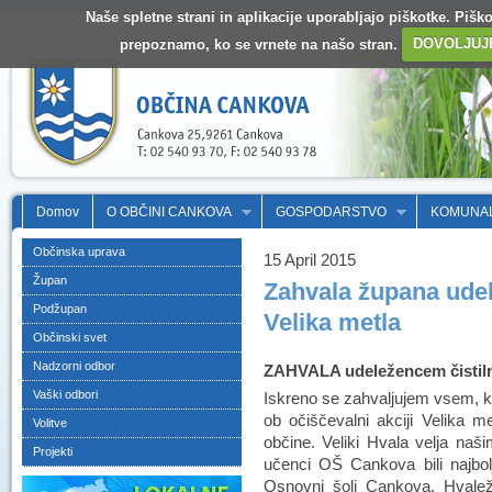
Naše spletne strani in aplikacije uporabljajo piškotke. Pišk
prepoznamo, ko se vrnete na našo stran.
DOVOLJUJ
Domov
O OBČINI CANKOVA
GOSPODARSTVO
KOMUNA
Občinska uprava
15 April 2015
Župan
Zahvala župana udel
Podžupan
Velika metla
Občinski svet
Nadzorni odbor
ZAHVALA udeležencem čistilne
Vaški odbori
Iskreno se zahvaljujem vsem, ki
ob očiščevalni akciji Velika m
Volitve
občine. Veliki Hvala velja na
Projekti
učenci OŠ Cankova bili najbol
Osnovni šoli Cankova. Hvale