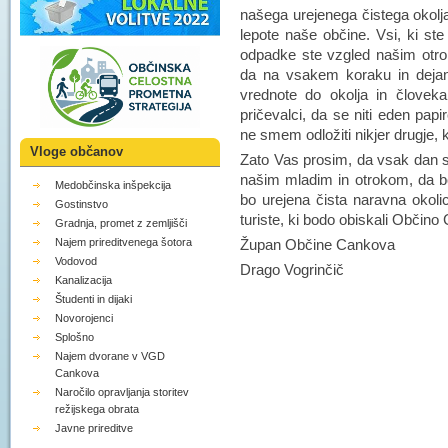
našega urejenega čistega okolj
lepote naše občine. Vsi, ki st
odpadke ste vzgled našim otro
da na vsakem koraku in dejan
vrednote do okolja in človeka
pričevalci, da se niti eden papi
ne smem odložiti nikjer drugje,
Vloge občanov
Zato Vas prosim, da vsak dan s
našim mladim in otrokom, da b
Medobčinska inšpekcija
bo urejena čista naravna okoli
Gostinstvo
turiste, ki bodo obiskali Občino
Gradnja, promet z zemljišči
Župan Občine Cankova
Najem prireditvenega šotora
Vodovod
Drago Vogrinčič
Kanalizacija
Študenti in dijaki
Novorojenci
Splošno
Najem dvorane v VGD
Cankova
Naročilo opravljanja storitev
režijskega obrata
Javne prireditve