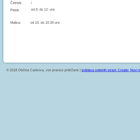
Četrtek:
/
od 8. do 12. ure
Petek:
Malica: od 10. do 10.30 ure
© 2018 Občina Cankova, vse pravice pridržane |
izdelava spletnih strani: Creativ, Novi m