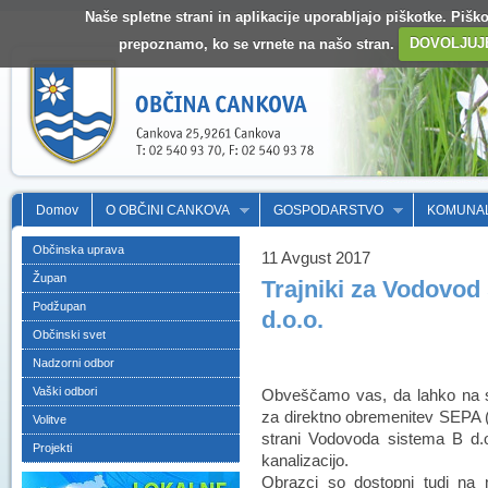
Naše spletne strani in aplikacije uporabljajo piškotke. Pišk
prepoznamo, ko se vrnete na našo stran.
DOVOLJUJ
Domov
O OBČINI CANKOVA
GOSPODARSTVO
KOMUNA
Občinska uprava
11 Avgust 2017
Župan
Trajniki za Vodovod 
Podžupan
d.o.o.
Občinski svet
Nadzorni odbor
Vaški odbori
Obveščamo vas, da lahko na 
za direktno obremenitev SEPA (ur
Volitve
strani Vodovoda sistema B d.o
Projekti
kanalizacijo.
Obrazci so dostopni tudi na n