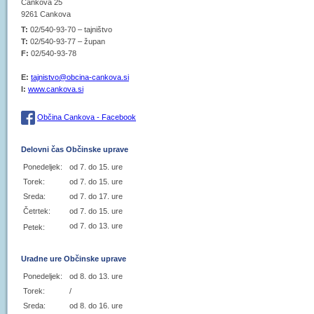
Cankova 25
9261 Cankova
T:
02/540-93-70 – tajništvo
T:
02/540-93-77 – župan
F:
02/540-93-78
E:
tajnistvo@obcina-cankova.si
I:
www.cankova.si
Občina Cankova - Facebook
Delovni čas Občinske uprave
Ponedeljek:
od 7. do 15. ure
Torek:
od 7. do 15. ure
Sreda:
od 7. do 17. ure
Četrtek:
od 7. do 15. ure
od 7. do 13. ure
Petek:
Uradne ure Občinske uprave
Ponedeljek:
od 8. do 13. ure
Torek:
/
Sreda:
od 8. do 16. ure