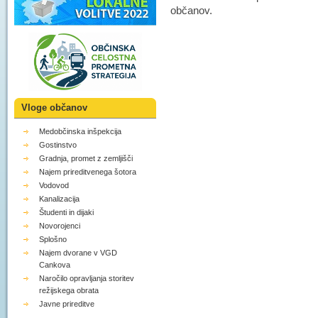
občanov.
Vloge občanov
Medobčinska inšpekcija
Gostinstvo
Gradnja, promet z zemljišči
Najem prireditvenega šotora
Vodovod
Kanalizacija
Študenti in dijaki
Novorojenci
Splošno
Najem dvorane v VGD
Cankova
Naročilo opravljanja storitev
režijskega obrata
Javne prireditve