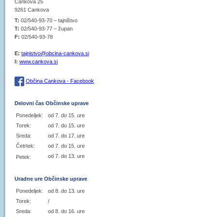
Cankova 25
9261 Cankova
T:
02/540-93-70 – tajništvo
T:
02/540-93-77 – župan
F:
02/540-93-78
E:
tajnistvo@obcina-cankova.si
I:
www.cankova.si
Občina Cankova - Facebook
Delovni čas Občinske uprave
Ponedeljek:
od 7. do 15. ure
Torek:
od 7. do 15. ure
Sreda:
od 7. do 17. ure
Četrtek:
od 7. do 15. ure
od 7. do 13. ure
Petek:
Uradne ure Občinske uprave
Ponedeljek:
od 8. do 13. ure
Torek:
/
Sreda:
od 8. do 16. ure