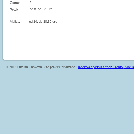
Četrtek:
/
od 8. do 12. ure
Petek:
Malica: od 10. do 10.30 ure
© 2018 Občina Cankova, vse pravice pridržane |
izdelava spletnih strani: Creativ, Novi m