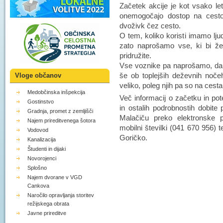
Začetek akcije je kot vsako let
onemogočajo dostop na cesto,
dvoživk čez cesto.
O tem, koliko koristi imamo lju
zato naprošamo vse, ki bi žel
pridružite.
Vse voznike pa naprošamo, da 
še ob toplejših deževnih noče
Vloge občanov
veliko, poleg njih pa so na cesta
Medobčinska inšpekcija
Več informacij o začetku in pot
Gostinstvo
in ostalih podrobnostih dobite
Gradnja, promet z zemljišči
Malačiču preko elektronske 
Najem prireditvenega šotora
mobilni številki (041 670 956)
Vodovod
Goričko.
Kanalizacija
Študenti in dijaki
Novorojenci
Splošno
Najem dvorane v VGD
Cankova
Naročilo opravljanja storitev
režijskega obrata
Javne prireditve