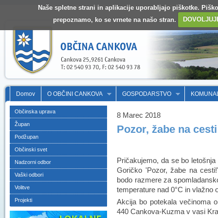
Naše spletne strani in aplikacije uporabljajo piškotke. Pišk
prepoznamo, ko se vrnete na našo stran.
DOVOLJUJ
Domov
O OBČINI CANKOVA
GOSPODARSTVO
KOMUNA
Občinska uprava
8 Marec 2018
Župan
Pozor, žabe na cesti
Podžupan
Občinski svet
Pričakujemo, da se bo letošnja
Nadzorni odbor
Goričko 'Pozor, žabe na cesti
Vaški odbori
bodo razmere za spomladansko 
Volitve
temperature nad 0°C in vlažno 
Projekti
Akcija bo potekala večinoma o
440 Cankova-Kuzma v vasi Krašči