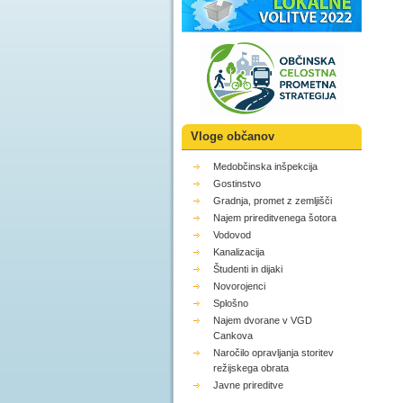
Vloge občanov
Medobčinska inšpekcija
Gostinstvo
Gradnja, promet z zemljišči
Najem prireditvenega šotora
Vodovod
Kanalizacija
Študenti in dijaki
Novorojenci
Splošno
Najem dvorane v VGD
Cankova
Naročilo opravljanja storitev
režijskega obrata
Javne prireditve