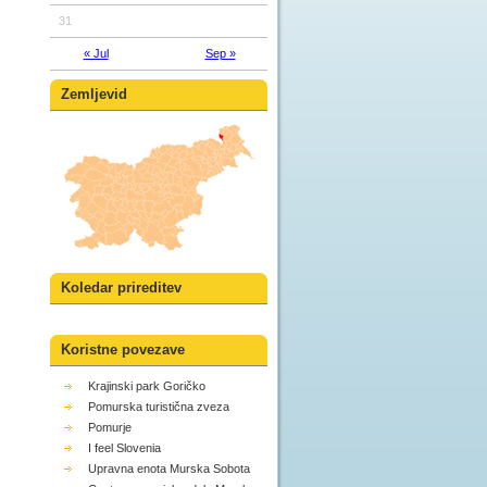
31
« Jul
Sep »
Zemljevid
Koledar prireditev
Koristne povezave
Krajinski park Goričko
Pomurska turistična zveza
Pomurje
I feel Slovenia
Upravna enota Murska Sobota