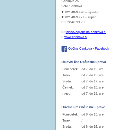
Cankova 25
9261 Cankova
T:
02/540-93-70 – tajništvo
T:
02/540-93-77 – župan
F:
02/540-93-78
E:
tajnistvo@obcina-cankova.si
I:
www.cankova.si
Občina Cankova - Facebook
Delovni čas Občinske uprave
Ponedeljek:
od 7. do 15. ure
Torek:
od 7. do 15. ure
Sreda:
od 7. do 17. ure
Četrtek:
od 7. do 15. ure
od 7. do 13. ure
Petek:
Uradne ure Občinske uprave
Ponedeljek:
od 8. do 13. ure
Torek:
/
Sreda:
od 8. do 16. ure