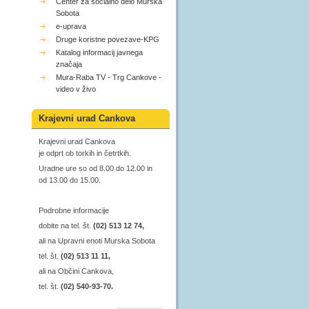
Center za socialno delo Murska
Sobota
e-uprava
Druge koristne povezave-KPG
Katalog informacij javnega
značaja
Mura-Raba TV - Trg Cankove -
video v živo
Krajevni urad Cankova
Krajevni urad Cankova
je odprt ob torkih in četrtkih.
Uradne ure so od 8.00 do 12.00 in
od 13.00 do 15.00.
Podrobne informacije
dobite na tel. št.
(02) 513 12 74,
ali na Upravni enoti Murska Sobota
tel. št.
(02) 513 11 11,
ali na Občini Cankova,
tel. št.
(02) 540-93-70.