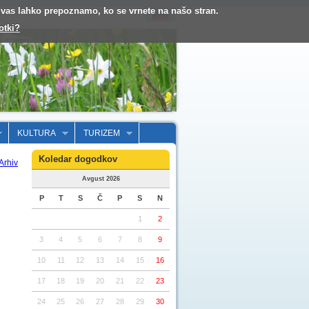
o vas lahko prepoznamo, ko se vrnete na našo stran.
otki?
KULTURA
TURIZEM
Koledar dogodkov
Arhiv
Avgust 2026
P
T
S
Č
P
S
N
1
2
3
4
5
6
7
8
9
10
11
12
13
14
15
16
17
18
19
20
21
22
23
24
25
26
27
28
29
30