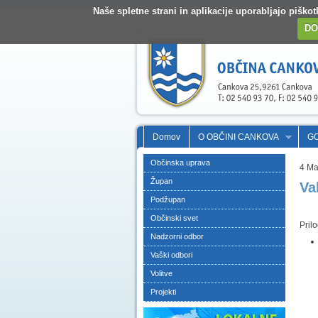
Naše spletne strani in aplikacije uporabljajo pišk
DO
Domov
O OBČINI CANKOVA
G
Občinska uprava
4 Ma
Župan
Va
Podžupan
Občinski svet
Pril
Nadzorni odbor
Vaški odbori
Volitve
Projekti