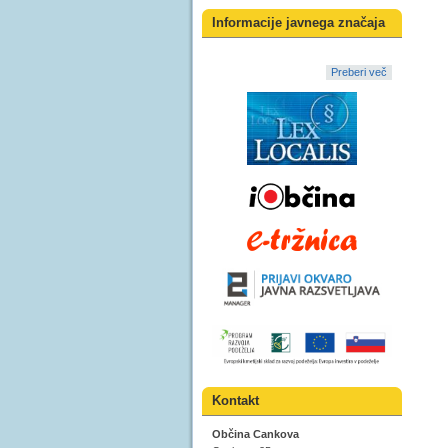
Informacije javnega značaja
Preberi več
Kontakt
Občina Cankova