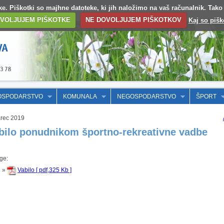
otke. Piškotki so majhne datoteke, ki jih naložimo na vaš računalnik. Tak
VOLJUJEM PIŠKOTKE
NE DOVOLJUJEM PIŠKOTKOV
Kaj so pišk
OSPODARSTVO
KOMUNALA
NEGOSPODARSTVO
ŠPORT
rec 2019
bilo ponudnikom športno-rekreativne vadbe
oge:
»
Vabilo [ pdf,325 Kb ]