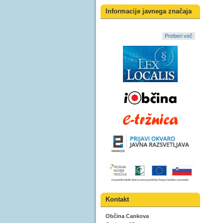
Informacije javnega značaja
Preberi več
Kontakt
Občina Cankova