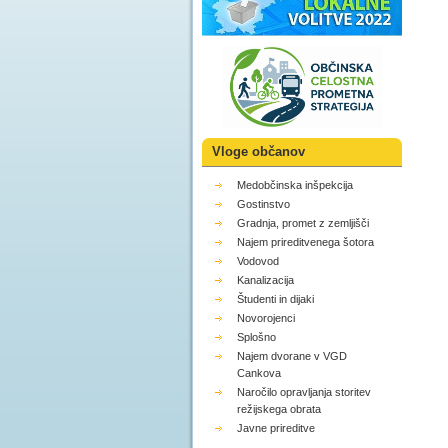
Vloge občanov
Medobčinska inšpekcija
Gostinstvo
Gradnja, promet z zemljišči
Najem prireditvenega šotora
Vodovod
Kanalizacija
Študenti in dijaki
Novorojenci
Splošno
Najem dvorane v VGD
Cankova
Naročilo opravljanja storitev
režijskega obrata
Javne prireditve