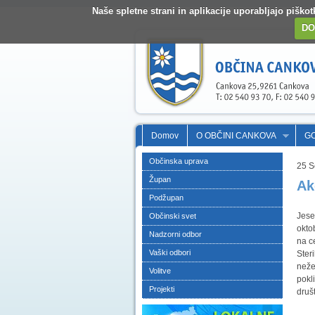
Naše spletne strani in aplikacije uporabljajo pišk
DO
Domov
O OBČINI CANKOVA
G
Občinska uprava
25 
Župan
Ak
Podžupan
Jese
Občinski svet
okto
Nadzorni odbor
na c
Vaški odbori
Ster
neže
Volitve
pokl
Projekti
druš