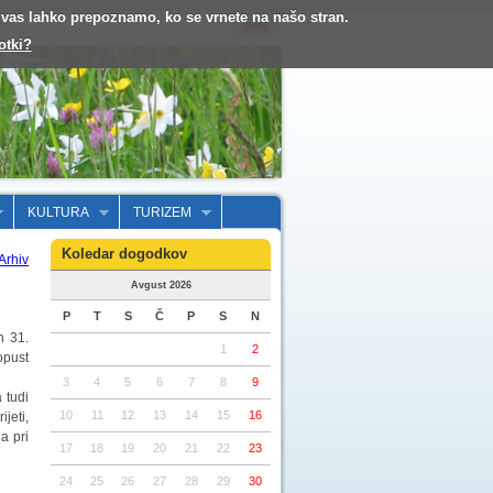
o vas lahko prepoznamo, ko se vrnete na našo stran.
otki?
KULTURA
TURIZEM
Koledar dogodkov
Arhiv
Avgust 2026
P
T
S
Č
P
S
N
n 31.
1
2
opust
3
4
5
6
7
8
9
 tudi
10
11
12
13
14
15
16
jeti,
a pri
17
18
19
20
21
22
23
24
25
26
27
28
29
30