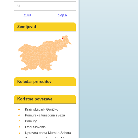
31
« Jul
Sep »
Zemljevid
Koledar prireditev
Koristne povezave
Krajinski park Goričko
Pomurska turistična zveza
Pomurje
I feel Slovenia
Upravna enota Murska Sobota