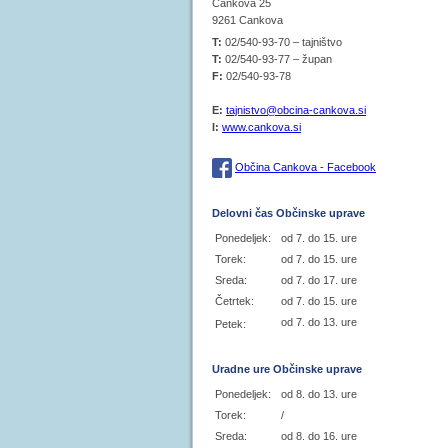
Cankova 25
9261 Cankova
T:
02/540-93-70 – tajništvo
T:
02/540-93-77 – župan
F:
02/540-93-78
E:
tajnistvo@obcina-cankova.si
I:
www.cankova.si
Občina Cankova - Facebook
Delovni čas Občinske uprave
Ponedeljek:
od 7. do 15. ure
Torek:
od 7. do 15. ure
Sreda:
od 7. do 17. ure
Četrtek:
od 7. do 15. ure
od 7. do 13. ure
Petek:
Uradne ure Občinske uprave
Ponedeljek:
od 8. do 13. ure
Torek:
/
Sreda:
od 8. do 16. ure