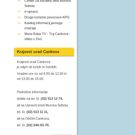
Center za socialno delo Murska
Sobota
e-uprava
Druge koristne povezave-KPG
Katalog informacij javnega
značaja
Mura-Raba TV - Trg Cankove -
video v živo
Krajevni urad Cankova
Krajevni urad Cankova
je odprt ob torkih in četrtkih.
Uradne ure so od 8.00 do 12.00 in
od 13.00 do 15.00.
Podrobne informacije
dobite na tel. št.
(02) 513 12 74,
ali na Upravni enoti Murska Sobota
tel. št.
(02) 513 11 11,
ali na Občini Cankova,
tel. št.
(02) 540-93-70.