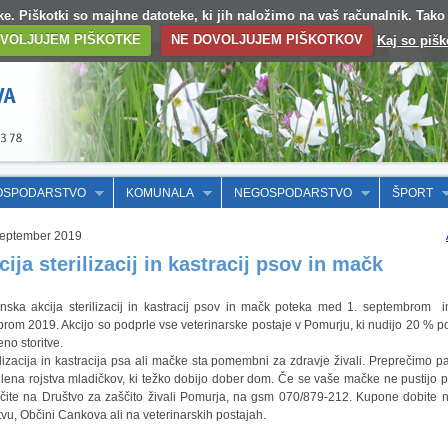
otke. Piškotki so majhne datoteke, ki jih naložimo na vaš računalnik. Tak
VOLJUJEM PIŠKOTKE
NE DOVOLJUJEM PIŠKOTKOV
Kaj so pišk
OSPODARSTVO
KOMUNALA
NEGOSPODARSTVO
ŠPORT
September 2019
cija sterilizacij in kastracij psov in mačk
nska akcija sterilizacij in kastracij psov in mačk poteka med 1. septembrom i
brom 2019. Akcijo so podprle vse veterinarske postaje v Pomurju, ki nudijo 20 % p
eno storitve.
ilizacija in kastracija psa ali mačke sta pomembni za zdravje živali. Preprečimo pa
lena rojstva mladičkov, ki težko dobijo dober dom. Če se vaše mačke ne pustijo pri
ičite na Društvo za zaščito živali Pomurja, na gsm 070/879-212. Kupone dobite n
tvu, Občini Cankova ali na veterinarskih postajah.