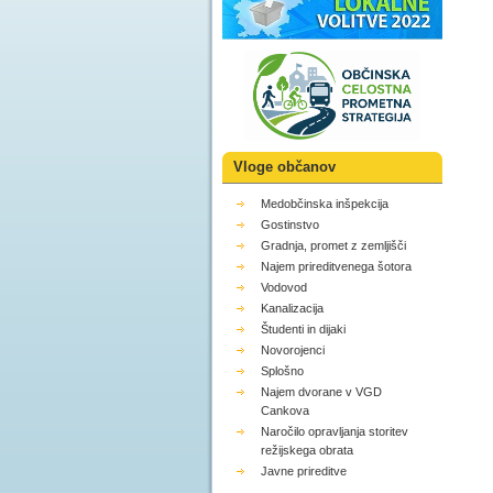
Vloge občanov
Medobčinska inšpekcija
Gostinstvo
Gradnja, promet z zemljišči
Najem prireditvenega šotora
Vodovod
Kanalizacija
Študenti in dijaki
Novorojenci
Splošno
Najem dvorane v VGD
Cankova
Naročilo opravljanja storitev
režijskega obrata
Javne prireditve