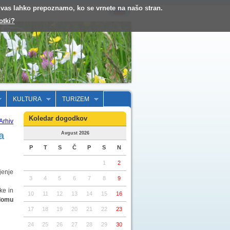
o vas lahko prepoznamo, ko se vrnete na našo stran.
otki?
KULTURA
TURIZEM
Koledar dogodkov
Arhiv
a
Avgust 2026
P
T
S
Č
P
S
N
1
2
jenje
3
4
5
6
7
8
9
ke in
10
11
12
13
14
15
16
 domu
17
18
19
20
21
22
23
24
25
26
27
28
29
30