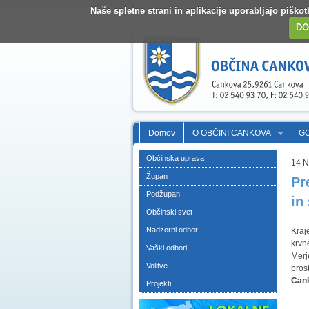
Naše spletne strani in aplikacije uporabljajo pišk
DO
Domov
O OBČINI CANKOVA
G
Občinska uprava
14 
Župan
Pr
Podžupan
in
Občinski svet
Nadzorni odbor
Kraj
krvne
Vaški odbori
Merj
Volitve
pros
Can
Projekti