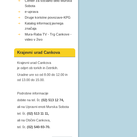
Center za socialno delo Murska
Sobota
e-uprava
Druge koristne povezave-KPG
Katalog informacij javnega
značaja
Mura-Raba TV - Trg Cankove -
video v živo
Krajevni urad Cankova
Krajevni urad Cankova
je odprt ob torkih in četrtkih.
Uradne ure so od 8.00 do 12.00 in
od 13.00 do 15.00.
Podrobne informacije
dobite na tel. št.
(02) 513 12 74,
ali na Upravni enoti Murska Sobota
tel. št.
(02) 513 11 11,
ali na Občini Cankova,
tel. št.
(02) 540-93-70.