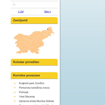
31
« Jul
Sep »
Zemljevid
Koledar prireditev
Koristne povezave
Krajinski park Goričko
Pomurska turistična zveza
Pomurje
I feel Slovenia
Upravna enota Murska Sobota