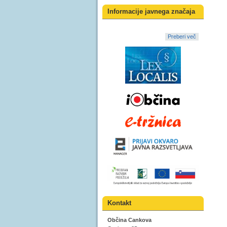
Informacije javnega značaja
Preberi več
Kontakt
Občina Cankova