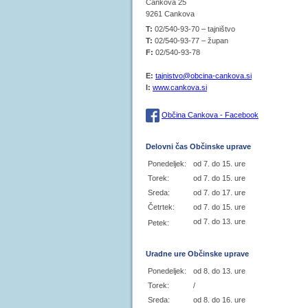
Cankova 25
9261 Cankova
T:
02/540-93-70 – tajništvo
T:
02/540-93-77 – župan
F:
02/540-93-78
E:
tajnistvo@obcina-cankova.si
I:
www.cankova.si
Občina Cankova - Facebook
Delovni čas Občinske uprave
Ponedeljek:
od 7. do 15. ure
Torek:
od 7. do 15. ure
Sreda:
od 7. do 17. ure
Četrtek:
od 7. do 15. ure
od 7. do 13. ure
Petek:
Uradne ure Občinske uprave
Ponedeljek:
od 8. do 13. ure
Torek:
/
Sreda:
od 8. do 16. ure