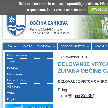
Naše spletne strani in aplikacije uporabljajo piškotke. Pišk
prepoznamo, ko se vrnete na našo stran.
DOVOLJUJ
Domov
O OBČINI CANKOVA
GOSPODARSTVO
KOMUNA
Občinska uprava
13 November 2020
Župan
DELOVANJE VRTCA
Podžupan
ŽUPANA OBČINE 
Občinski svet
Nadzorni odbor
DELOVANJE VRTCA CANKOV
Vaški odbori
Priloge:
Volitve
»
[ pdf,201 Kb ]
Projekti