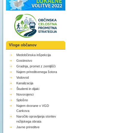
Vloge občanov
Medobčinska inšpekcija
Gostinstvo
Gradnja, promet z zemljišči
Najem prireditvenega šotora
Vodovod
Kanalizacija
Študenti in dijaki
Novorojenci
Splošno
Najem dvorane v VGD
Cankova
Naročilo opravljanja storitev
režijskega obrata
Javne prireditve