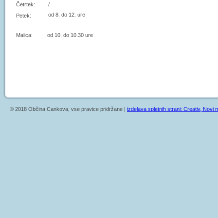
Četrtek:
/
od 8. do 12. ure
Petek:
Malica: od 10. do 10.30 ure
© 2018 Občina Cankova, vse pravice pridržane |
izdelava spletnih strani: Creativ, Novi m