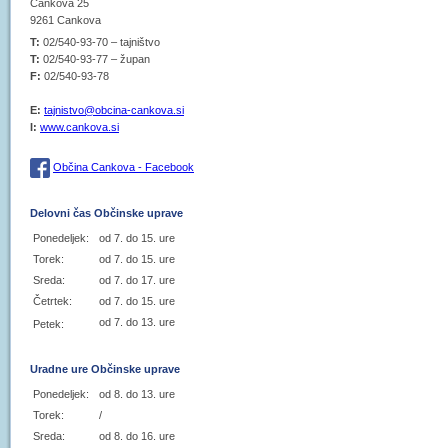
Cankova 25
9261 Cankova
T:
02/540-93-70 – tajništvo
T:
02/540-93-77 – župan
F:
02/540-93-78
E:
tajnistvo@obcina-cankova.si
I:
www.cankova.si
Občina Cankova - Facebook
Delovni čas Občinske uprave
Ponedeljek:
od 7. do 15. ure
Torek:
od 7. do 15. ure
Sreda:
od 7. do 17. ure
Četrtek:
od 7. do 15. ure
od 7. do 13. ure
Petek:
Uradne ure Občinske uprave
Ponedeljek:
od 8. do 13. ure
Torek:
/
Sreda:
od 8. do 16. ure