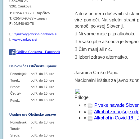
Cankova 25
9261 Cankova
Zato v primeru duševnih stisk n
T:
02/540-93-70 – tajništvo
T:
02/540-93-77 – župan
vire pomoči. Na spletni strani 
F:
02/540-93-78
pomoči po vsej Sloveniji.
 Ni varne meje pitja alkohola.
E:
tajnistvo@obcina-cankova.si
I:
www.cankova.si
 Vsako pitje alkohola je tvegan
 Čim manj ali nič.
Občina Cankova - Facebook
 Izberi zdravo alternativo.
Delovni čas Občinske uprave
Jasmina Črnko Papić
Ponedeljek:
od 7. do 15. ure
Nacionalni inštitut za javno zd
Torek:
od 7. do 15. ure
Sreda:
od 7. do 17. ure
Četrtek:
od 7. do 15. ure
Priloge:
od 7. do 13. ure
Petek:
»
Pivske navade Slovenc
»
Alkohol zmanjšuje odp
Uradne ure Občinske uprave
»
Alkohol in Covid-19 [ 
Ponedeljek:
od 8. do 13. ure
Torek:
/
Sreda:
od 8. do 16. ure