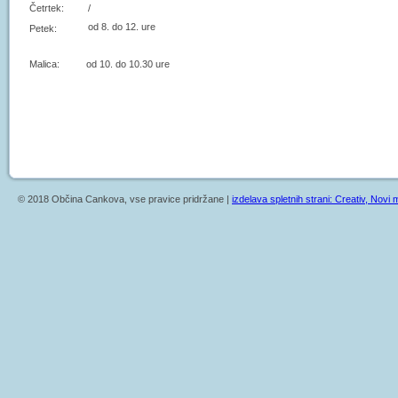
Četrtek:
/
od 8. do 12. ure
Petek:
Malica: od 10. do 10.30 ure
© 2018 Občina Cankova, vse pravice pridržane |
izdelava spletnih strani: Creativ, Novi m