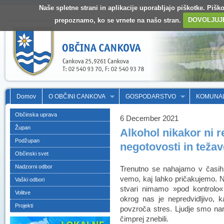
Naše spletne strani in aplikacije uporabljajo piškotke. Pišk
prepoznamo, ko se vrnete na našo stran.
DOVOLJUJ
Domov
O OBČINI CANKOVA
GOSPODARSTVO
KOMUNA
Občinska uprava
6 December 2021
Župan
Alkohol nikakor ni r
Podžupan
negotovosti in težav
Občinski svet
Nadzorni odbor
Trenutno se nahajamo v časih,
vemo, kaj lahko pričakujemo. N
Vaški odbori
stvari nimamo »pod kontrolo
Volitve
okrog nas je nepredvidljivo, 
Projekti
povzroča stres. Ljudje smo nara
čimprej znebili.