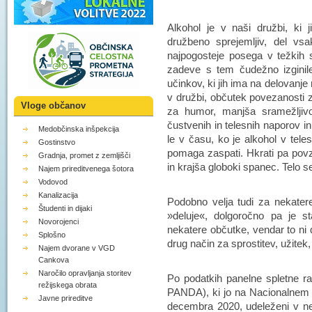
Alkohol je v naši družbi, ki 
družbeno sprejemljiv, del vsa
najpogosteje posega v težkih 
zadeve s tem čudežno izginile
učinkov, ki jih ima na delovanj
v družbi, občutek povezanosti z 
Vloge občanov
za humor, manjša sramežljivo
čustvenih in telesnih naporov
Medobčinska inšpekcija
le v času, ko je alkohol v tele
Gostinstvo
pomaga zaspati. Hkrati pa povzr
Gradnja, promet z zemljišči
in krajša globoki spanec. Telo s
Najem prireditvenega šotora
Vodovod
Kanalizacija
Podobno velja tudi za nekatere
Študenti in dijaki
»deluje«, dolgoročno pa je st
Novorojenci
nekatere občutke, vendar to ni d
Splošno
drug način za sprostitev, užitek,
Najem dvorane v VGD
Cankova
Naročilo opravljanja storitev
Po podatkih panelne spletne ra
režijskega obrata
PANDA), ki jo na Nacionalnem i
Javne prireditve
decembra 2020, udeleženi v ne