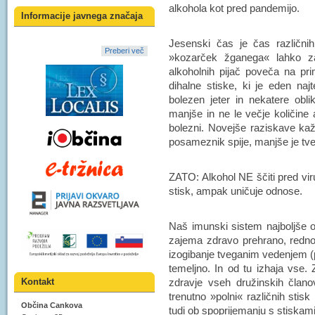
alkohola kot pred pandemijo.
Informacije javnega značaja
Jesenski čas je čas različnih
Preberi več
»kozarček žganega« lahko zaš
alkoholnih pijač poveča na pr
dihalne stiske, ki je eden na
bolezen jeter in nekatere obl
manjše in ne le večje količine
bolezni. Novejše raziskave kaž
posameznik spije, manjše je tv
ZATO: Alkohol NE ščiti pred vir
stisk, ampak uničuje odnose.
Naš imunski sistem najboljše 
zajema zdravo prehrano, redno 
izogibanje tveganim vedenjem (pi
temeljno. In od tu izhaja vse. Z
Kontakt
zdravje vseh družinskih člano
trenutno »polni« različnih stis
Občina Cankova
tudi ob spoprijemanju s stiskami