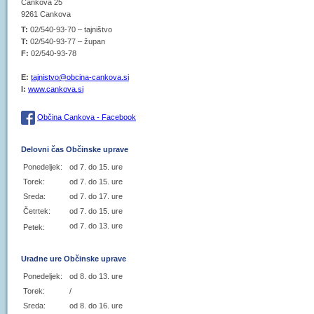
Cankova 25
9261 Cankova
T:
02/540-93-70 – tajništvo
T:
02/540-93-77 – župan
F:
02/540-93-78
E:
tajnistvo@obcina-cankova.si
I:
www.cankova.si
Občina Cankova - Facebook
Delovni čas Občinske uprave
Ponedeljek:
od 7. do 15. ure
Torek:
od 7. do 15. ure
Sreda:
od 7. do 17. ure
Četrtek:
od 7. do 15. ure
od 7. do 13. ure
Petek:
Uradne ure Občinske uprave
Ponedeljek:
od 8. do 13. ure
Torek:
/
Sreda:
od 8. do 16. ure