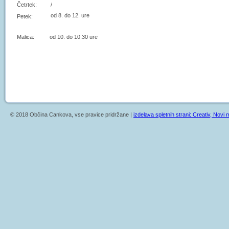
Četrtek:
/
od 8. do 12. ure
Petek:
Malica: od 10. do 10.30 ure
© 2018 Občina Cankova, vse pravice pridržane |
izdelava spletnih strani: Creativ, Novi m