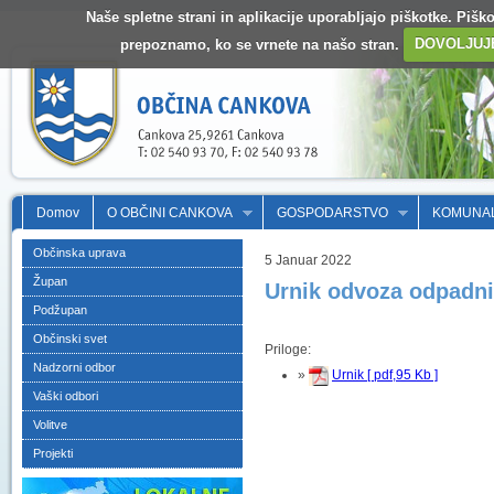
Naše spletne strani in aplikacije uporabljajo piškotke. Pišk
prepoznamo, ko se vrnete na našo stran.
DOVOLJUJ
Domov
O OBČINI CANKOVA
GOSPODARSTVO
KOMUNA
Občinska uprava
5 Januar 2022
Župan
Urnik odvoza odpadni
Podžupan
Občinski svet
Priloge:
Nadzorni odbor
»
Urnik [ pdf,95 Kb ]
Vaški odbori
Volitve
Projekti