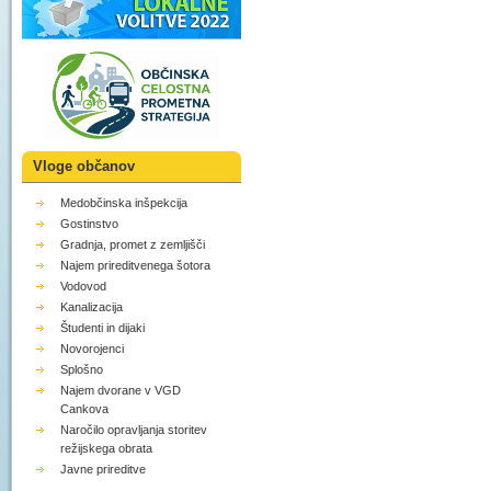
Vloge občanov
Medobčinska inšpekcija
Gostinstvo
Gradnja, promet z zemljišči
Najem prireditvenega šotora
Vodovod
Kanalizacija
Študenti in dijaki
Novorojenci
Splošno
Najem dvorane v VGD
Cankova
Naročilo opravljanja storitev
režijskega obrata
Javne prireditve