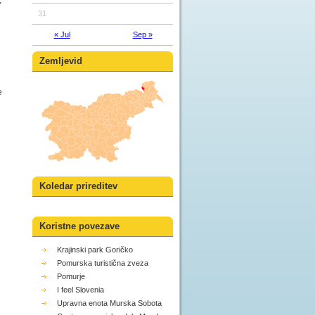
,
31
« Jul
Sep »
Zemljevid
e
Koledar prireditev
Koristne povezave
Krajinski park Goričko
Pomurska turistična zveza
Pomurje
I feel Slovenia
Upravna enota Murska Sobota