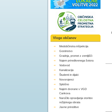
Vloge občanov
Medobčinska inšpekcija
Gostinstvo
Ž
Gradnja, promet z zemljišči
D
Najem prireditvenega šotora
------
Vodovod
Kanalizacija
Študenti in dijaki
Novorojenci
Splošno
Najem dvorane v VGD
Cankova
Naročilo opravljanja storitev
režijskega obrata
Javne prireditve
------