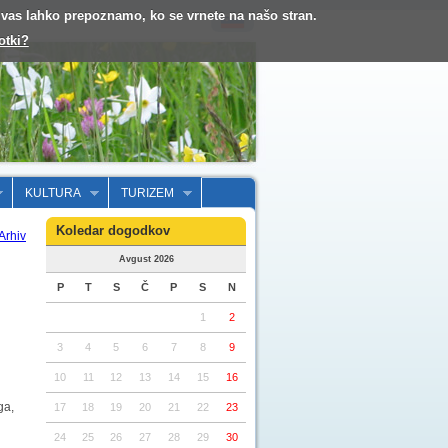
o vas lahko prepoznamo, ko se vrnete na našo stran.
otki?
KULTURA
TURIZEM
Koledar dogodkov
Arhiv
Avgust 2026
P
T
S
Č
P
S
N
1
2
3
4
5
6
7
8
9
10
11
12
13
14
15
16
ga,
17
18
19
20
21
22
23
24
25
26
27
28
29
30