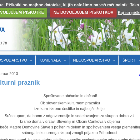
otke. Piškotki so majhne datoteke, ki jih naložimo na vaš računalnik. Tak
VOLJUJEM PIŠKOTKE
NE DOVOLJUJEM PIŠKOTKOV
Kaj so pišk
OSPODARSTVO
KOMUNALA
NEGOSPODARSTVO
ŠPORT
bruar 2013
lturni praznik
Spoštovane občanke in občani!
Ob slovenskem kulturnem prazniku
izrekam iskrene čestitke in najboljše želje.
Srčno upam, da bomo z odgovornostjo in sodelovanjem za skupno dobro vsi,
ki smo doma v državi Sloveniji in Občini Cankova v objemu
ubeče Matere Domovine Slave s poštenim delom in spoštovanjem vsega plemenite
srčnega in kulturnega skupaj zmogli prijazno Prihodnost.