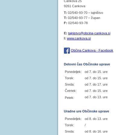
Cankova 25
9261 Cankova
T:
02/540-93-70 – tajništvo
T:
02/540-93-77 – župan
F:
02/540-93-78
E:
tajnistvo@obcina-cankova.si
I:
www.cankova.si
Občina Cankova - Facebook
Delovni čas Občinske uprave
Ponedeljek:
od 7. do 15. ure
Torek:
od 7. do 15. ure
Sreda:
od 7. do 17. ure
Četrtek:
od 7. do 15. ure
od 7. do 13. ure
Petek:
Uradne ure Občinske uprave
Ponedeljek:
od 8. do 13. ure
Torek:
/
Sreda:
od 8. do 16. ure