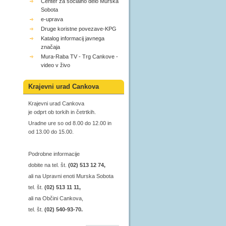
Center za socialno delo Murska
Sobota
e-uprava
Druge koristne povezave-KPG
Katalog informacij javnega
značaja
Mura-Raba TV - Trg Cankove -
video v živo
Krajevni urad Cankova
Krajevni urad Cankova
je odprt ob torkih in četrtkih.
Uradne ure so od 8.00 do 12.00 in
od 13.00 do 15.00.
Podrobne informacije
dobite na tel. št.
(02) 513 12 74,
ali na Upravni enoti Murska Sobota
tel. št.
(02) 513 11 11,
ali na Občini Cankova,
tel. št.
(02) 540-93-70.