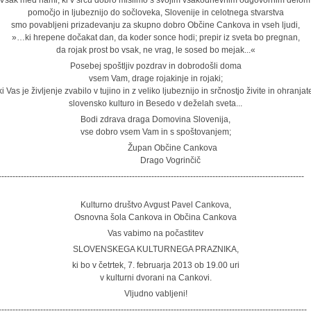
Vsak med nami, ki v srcu dobro mislimo s svojim vsakodnevnim odgovornim delom
pomočjo in ljubeznijo do sočloveka, Slovenije in celotnega stvarstva
smo povabljeni prizadevanju za skupno dobro Občine Cankova in vseh ljudi,
»…ki hrepene dočakat dan, da koder sonce hodi; prepir iz sveta bo pregnan,
da rojak prost bo vsak, ne vrag, le sosed bo mejak...«
Posebej spoštljiv pozdrav in dobrodošli doma
vsem Vam, drage rojakinje in rojaki;
ki Vas je življenje zvabilo v tujino in z veliko ljubeznijo in srčnostjo živite in ohranjat
slovensko kulturo in Besedo v deželah sveta...
Bodi zdrava draga Domovina Slovenija,
vse dobro vsem Vam in s spoštovanjem;
upan Občine Cankova
rago Vogrinčič
--------------------------------------------------------------------------------------------------------------
Kulturno društvo Avgust Pavel Cankova,
Osnovna šola Cankova in Občina Cankova
Vas vabimo na počastitev
SLOVENSKEGA KULTURNEGA PRAZNIKA,
ki bo v četrtek, 7. februarja 2013 ob 19.00 uri
v kulturni dvorani na Cankovi.
Vljudno vabljeni!
---------------------------------------------------------------------------------------------------------------