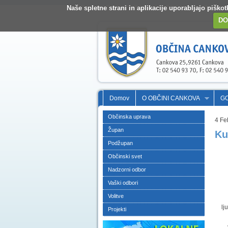
Naše spletne strani in aplikacije uporabljajo pišk
DO
Domov
O OBČINI CANKOVA
G
Občinska uprava
4 Fe
Župan
Ku
Podžupan
Občinski svet
Nadzorni odbor
Vaški odbori
Volitve
lj
Projekti