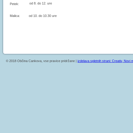
od 8. do 12. ure
Petek:
Malica: od 10. do 10.30 ure
© 2018 Občina Cankova, vse pravice pridržane |
izdelava spletnih strani: Creativ, Novi m