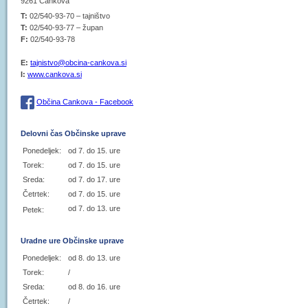
9261 Cankova
T:
02/540-93-70 – tajništvo
T:
02/540-93-77 – župan
F:
02/540-93-78
E:
tajnistvo@obcina-cankova.si
I:
www.cankova.si
Občina Cankova - Facebook
Delovni čas Občinske uprave
Ponedeljek:
od 7. do 15. ure
Torek:
od 7. do 15. ure
Sreda:
od 7. do 17. ure
Četrtek:
od 7. do 15. ure
od 7. do 13. ure
Petek:
Uradne ure Občinske uprave
Ponedeljek:
od 8. do 13. ure
Torek:
/
Sreda:
od 8. do 16. ure
Četrtek:
/