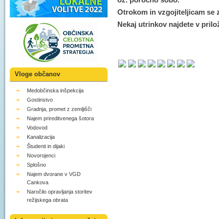
Otrokom in vzgojiteljicam se 
Nekaj utrinkov najdete v prilož
Vloge občanov
Medobčinska inšpekcija
Gostinstvo
Gradnja, promet z zemljišči
Najem prireditvenega šotora
Vodovod
Kanalizacija
Študenti in dijaki
Novorojenci
Splošno
Najem dvorane v VGD
Cankova
Naročilo opravljanja storitev
režijskega obrata