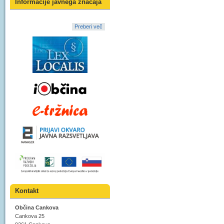
Informacije javnega značaja
Preberi več
Kontakt
Občina Cankova
Cankova 25