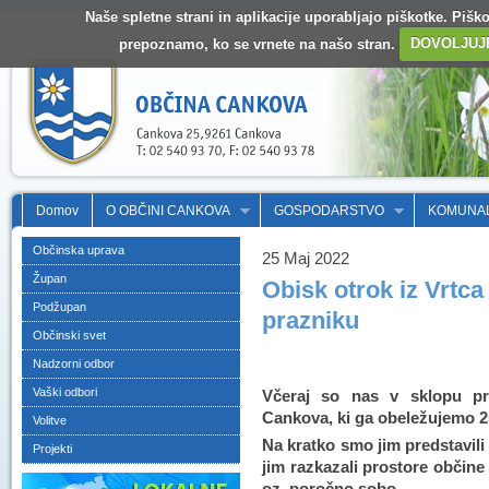
Naše spletne strani in aplikacije uporabljajo piškotke. Pišk
prepoznamo, ko se vrnete na našo stran.
DOVOLJUJ
Domov
O OBČINI CANKOVA
GOSPODARSTVO
KOMUNA
Občinska uprava
25 Maj 2022
Župan
Obisk otrok iz Vrt
Podžupan
prazniku
Občinski svet
Nadzorni odbor
Vaški odbori
Včeraj so nas v sklopu pr
Cankova, ki ga obeležujemo 25
Volitve
Na kratko smo jim predstavili 
Projekti
jim razkazali prostore občin
oz. poročno sobo.