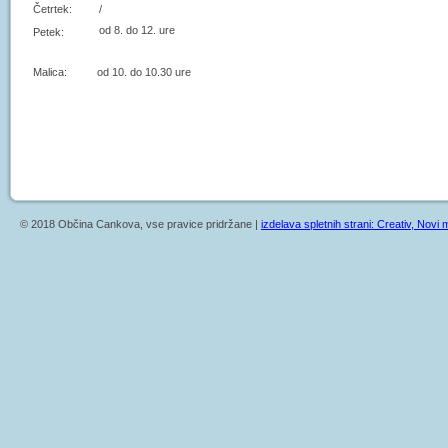
Četrtek:
/
od 8. do 12. ure
Petek:
Malica: od 10. do 10.30 ure
© 2018 Občina Cankova, vse pravice pridržane |
izdelava spletnih strani: Creativ, Novi m