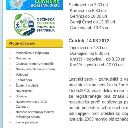
Skakovci ob 7.30 uri
Korovci ob 8.30 uri
Gerlinci ob 10.00 uri
Gornji Črnci ob 13.00 uri
Cankova ob 13.45 uri
Četrtek, 14.03.2012
Vloge občanov
Topolovci ob 7.30 uri
Domajinci ob 8.30 uri
Medobčinska inšpekcija
Krašči - trgovina ob 9.30 uri
Gostinstvo
Gradnja, promet z zemljišči
Krašči - gostilna ob 10.00 uri
Najem prireditvenega šotora
Vodovod
Lastniki psov – zamudniki iz v
Kanalizacija
proti steklini na sedežu družbe
Študenti in dijaki
15.05.2013, vsak delovni dan m
Novorojenci
že registriranega psa znaša 3
Splošno
registracija prvič cepljenega
Najem dvorane v VGD
Cankova
mesto prinesti s seboj osebni do
Naročilo opravljanja storitev
biti cepljeni proti steklini ko 
režijskega obrata
januarju 2003 morajo biti označ
Javne prireditve