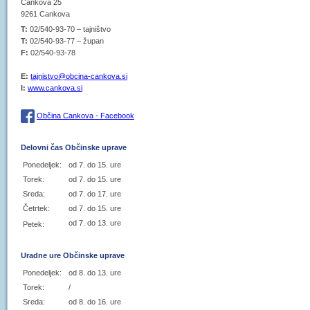
Cankova 25
9261 Cankova
T:
02/540-93-70 – tajništvo
T:
02/540-93-77 – župan
F:
02/540-93-78
E:
tajnistvo@obcina-cankova.si
I:
www.cankova.si
Občina Cankova - Facebook
Delovni čas Občinske uprave
Ponedeljek:
od 7. do 15. ure
Torek:
od 7. do 15. ure
Sreda:
od 7. do 17. ure
Četrtek:
od 7. do 15. ure
od 7. do 13. ure
Petek:
Uradne ure Občinske uprave
Ponedeljek:
od 8. do 13. ure
Torek:
/
Sreda:
od 8. do 16. ure