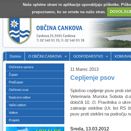
Naše spletne strani in aplikacije uporabljajo piškotke. Pišk
prepoznamo, ko se vrnete na našo stran.
DOVOLJUJ
Domov
O OBČINI CANKOVA
GOSPODARSTVO
KOMUNA
Občinska uprava
11 Marec 2013
Župan
Cepljenje psov
Podžupan
Občinski svet
Splošno cepljenje psov proti stek
Veterinaria Murska Sobota d.
Nadzorni odbor
določili 10. čl. Pravilnika o ukr
Vaški odbori
zatiranje stekline (Ur. list RS š
Volitve
psov proti steklini na področju
Projekti
Sreda, 13.03.2012