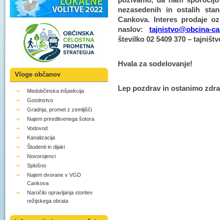
nezasedenih in ostalih sta
Cankova. Interes prodaje oz
naslov:
tajnistvo@obcina-ca
številko 02 5409 370 – tajniš
Hvala za sodelovanje!
Vloge občanov
Lep pozdrav in ostanimo zdra
Medobčinska inšpekcija
Gostinstvo
Gradnja, promet z zemljišči
Najem prireditvenega šotora
Župan Ob
Vodovod
Danilo K
Kanalizacija
Študenti in dijaki
Novorojenci
Splošno
Najem dvorane v VGD
Cankova
Naročilo opravljanja storitev
režijskega obrata