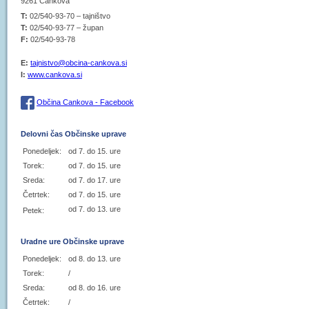
9261 Cankova
T:
02/540-93-70 – tajništvo
T:
02/540-93-77 – župan
F:
02/540-93-78
E:
tajnistvo@obcina-cankova.si
I:
www.cankova.si
Občina Cankova - Facebook
Delovni čas Občinske uprave
Ponedeljek:
od 7. do 15. ure
Torek:
od 7. do 15. ure
Sreda:
od 7. do 17. ure
Četrtek:
od 7. do 15. ure
od 7. do 13. ure
Petek:
Uradne ure Občinske uprave
Ponedeljek:
od 8. do 13. ure
Torek:
/
Sreda:
od 8. do 16. ure
Četrtek:
/