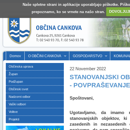
Naše spletne strani in aplikacije uporabljajo piškotke. Pišk
prepoznamo, ko se vrnete na našo stran.
DOVOLJUJ
Domov
O OBČINI CANKOVA
GOSPODARSTVO
KOMUNA
Občinska uprava
22 November 2022
Župan
STANOVANJSKI OB
Podžupan
- POVPRAŠEVANJ
Občinski svet
Nadzorni odbor
Spoštovani,
Vaški odbori
Volitve
Ugotavljamo, da imamo 
stanovanjskih objektov, k
Projekti
zasedenih in nezasedenih
pozivamo, da nam sporočijo 