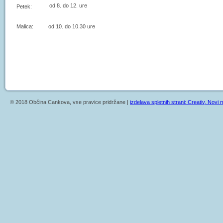
od 8. do 12. ure
Petek:
Malica: od 10. do 10.30 ure
© 2018 Občina Cankova, vse pravice pridržane |
izdelava spletnih strani: Creativ, Novi m