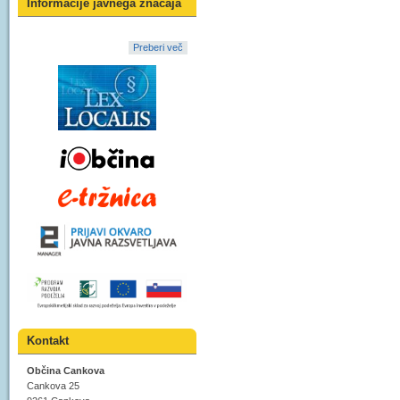
Informacije javnega značaja
Preberi več
Kontakt
Občina Cankova
Cankova 25