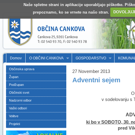
Naše spletne strani in aplikacije uporabljajo piškotke. Pišk
prepoznamo, ko se vrnete na našo stran.
DOVOLJUJ
Domov
O OBČINI CANKOVA
GOSPODARSTVO
KOMUNA
Občinska uprava
27 November 2013
Župan
Adventni sejem
Podžupan
Občinski svet
O
v sodelovanju s
Nadzorni odbor
Vaški odbori
ADV
Volitve
ki bo v SOBOTO, 30. no
Projekti
pred Vil