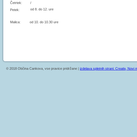
Četrtek:
/
od 8. do 12. ure
Petek:
Malica: od 10. do 10.30 ure
© 2018 Občina Cankova, vse pravice pridržane |
izdelava spletnih strani: Creativ, Novi m