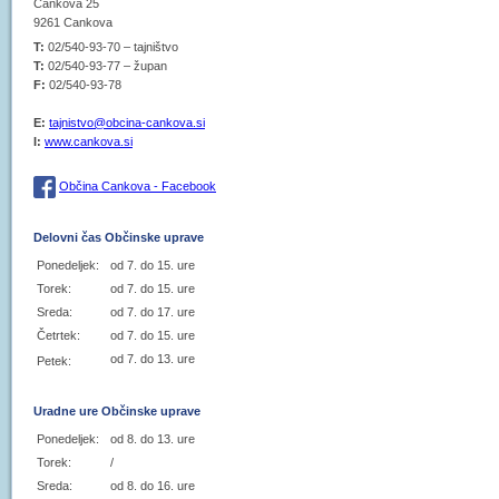
Cankova 25
9261 Cankova
T:
02/540-93-70 – tajništvo
T:
02/540-93-77 – župan
F:
02/540-93-78
E:
tajnistvo@obcina-cankova.si
I:
www.cankova.si
Občina Cankova - Facebook
Delovni čas Občinske uprave
Ponedeljek:
od 7. do 15. ure
Torek:
od 7. do 15. ure
Sreda:
od 7. do 17. ure
Četrtek:
od 7. do 15. ure
od 7. do 13. ure
Petek:
Uradne ure Občinske uprave
Ponedeljek:
od 8. do 13. ure
Torek:
/
Sreda:
od 8. do 16. ure