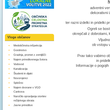
N
adventni ven
dekorativni i
ter razni izdelki in pridelki
Ogreli se bos
okrepčali z dobrotami, k
Vloge občanov
Vljudno
ob vstopu v
Medobčinska inšpekcija
Gostinstvo
Gradnja, promet z zemljišči
Prav tako vabimo ob
Najem prireditvenega šotora
in pridelk
Vodovod
Informacije o pogojih
Kanalizacija
Študenti in dijaki
Novorojenci
Splošno
Najem dvorane v VGD
Cankova
Naročilo opravljanja storitev
režijskega obrata
Javne prireditve