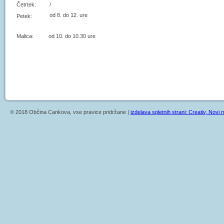
Četrtek:
/
od 8. do 12. ure
Petek:
Malica: od 10. do 10.30 ure
© 2018 Občina Cankova, vse pravice pridržane |
izdelava spletnih strani: Creativ, Novi m