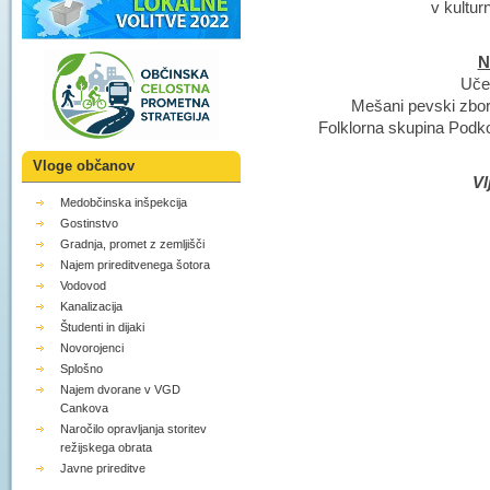
v kultur
N
Uče
Mešani pevski zbo
Folklorna skupina Podk
Vloge občanov
Vl
Medobčinska inšpekcija
Gostinstvo
Gradnja, promet z zemljišči
Najem prireditvenega šotora
Vodovod
Kanalizacija
Študenti in dijaki
Novorojenci
Splošno
Najem dvorane v VGD
Cankova
Naročilo opravljanja storitev
režijskega obrata
Javne prireditve