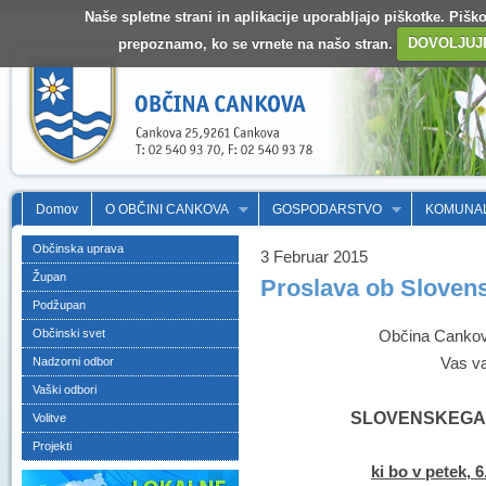
Naše spletne strani in aplikacije uporabljajo piškotke. Pišk
prepoznamo, ko se vrnete na našo stran.
DOVOLJUJ
Domov
O OBČINI CANKOVA
GOSPODARSTVO
KOMUNA
Občinska uprava
3 Februar 2015
Župan
Proslava ob Sloven
Podžupan
Občinski svet
Občina Cankov
Vas va
Nadzorni odbor
Vaški odbori
SLOVENSKEGA
Volitve
Projekti
ki bo v petek, 6