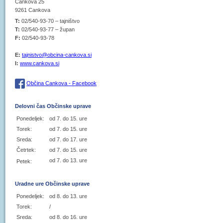
Cankova 25
9261 Cankova
T:
02/540-93-70 – tajništvo
T:
02/540-93-77 – župan
F:
02/540-93-78
E:
tajnistvo@obcina-cankova.si
I:
www.cankova.si
Občina Cankova - Facebook
Delovni čas Občinske uprave
Ponedeljek:
od 7. do 15. ure
Torek:
od 7. do 15. ure
Sreda:
od 7. do 17. ure
Četrtek:
od 7. do 15. ure
od 7. do 13. ure
Petek:
Uradne ure Občinske uprave
Ponedeljek:
od 8. do 13. ure
Torek:
/
Sreda:
od 8. do 16. ure