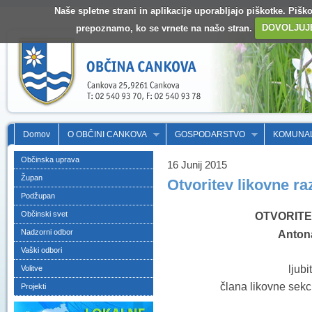
Naše spletne strani in aplikacije uporabljajo piškotke. Pišk
prepoznamo, ko se vrnete na našo stran.
DOVOLJUJ
Domov
O OBČINI CANKOVA
GOSPODARSTVO
KOMUNA
Občinska uprava
16 Junij 2015
Župan
Otvoritev likovne r
Podžupan
Občinski svet
OTVORITE
Nadzorni odbor
Anton
Vaški odbori
ljubi
Volitve
člana likovne sekc
Projekti