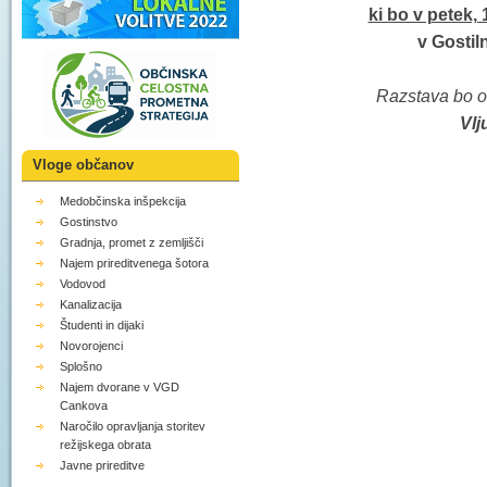
ki bo v petek, 
v Gostil
Razstava bo od
Vlj
Vloge občanov
Medobčinska inšpekcija
Gostinstvo
Gradnja, promet z zemljišči
Najem prireditvenega šotora
Vodovod
Kanalizacija
Študenti in dijaki
Novorojenci
Splošno
Najem dvorane v VGD
Cankova
Naročilo opravljanja storitev
režijskega obrata
Javne prireditve