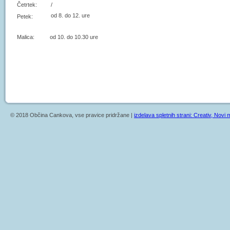
Četrtek:
/
od 8. do 12. ure
Petek:
Malica: od 10. do 10.30 ure
© 2018 Občina Cankova, vse pravice pridržane |
izdelava spletnih strani: Creativ, Novi m