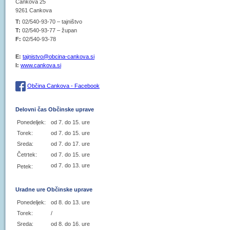
Cankova 25
9261 Cankova
T:
02/540-93-70 – tajništvo
T:
02/540-93-77 – župan
F:
02/540-93-78
E:
tajnistvo@obcina-cankova.si
I:
www.cankova.si
Občina Cankova - Facebook
Delovni čas Občinske uprave
Ponedeljek:
od 7. do 15. ure
Torek:
od 7. do 15. ure
Sreda:
od 7. do 17. ure
Četrtek:
od 7. do 15. ure
od 7. do 13. ure
Petek:
Uradne ure Občinske uprave
Ponedeljek:
od 8. do 13. ure
Torek:
/
Sreda:
od 8. do 16. ure