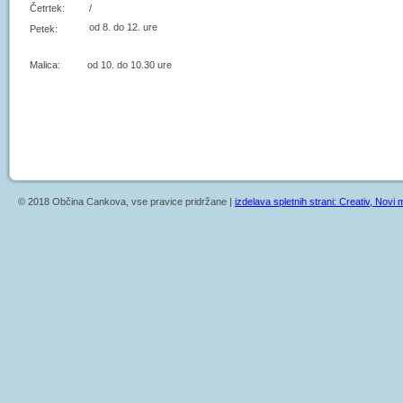
Četrtek:
/
od 8. do 12. ure
Petek:
Malica: od 10. do 10.30 ure
© 2018 Občina Cankova, vse pravice pridržane |
izdelava spletnih strani: Creativ, Novi m