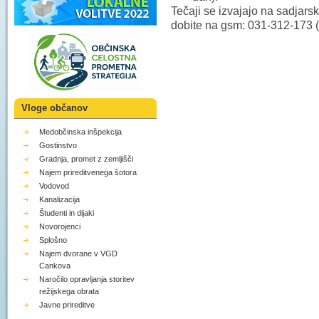
Tečaji se izvajajo na sadjarsk
dobite na gsm: 031-312-173 (
Vloge občanov
Medobčinska inšpekcija
Gostinstvo
Gradnja, promet z zemljišči
Najem prireditvenega šotora
Vodovod
Kanalizacija
Študenti in dijaki
Novorojenci
Splošno
Najem dvorane v VGD
Cankova
Naročilo opravljanja storitev
režijskega obrata
Javne prireditve