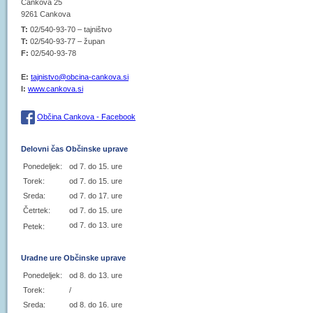
Cankova 25
9261 Cankova
T:
02/540-93-70 – tajništvo
T:
02/540-93-77 – župan
F:
02/540-93-78
E:
tajnistvo@obcina-cankova.si
I:
www.cankova.si
Občina Cankova - Facebook
Delovni čas Občinske uprave
Ponedeljek:
od 7. do 15. ure
Torek:
od 7. do 15. ure
Sreda:
od 7. do 17. ure
Četrtek:
od 7. do 15. ure
od 7. do 13. ure
Petek:
Uradne ure Občinske uprave
Ponedeljek:
od 8. do 13. ure
Torek:
/
Sreda:
od 8. do 16. ure