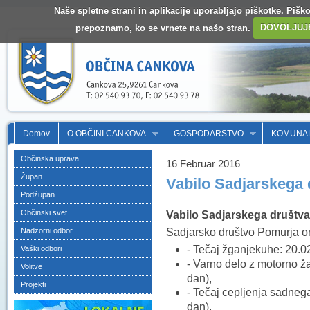
Naše spletne strani in aplikacije uporabljajo piškotke. Pišk
prepoznamo, ko se vrnete na našo stran.
DOVOLJUJ
Domov
O OBČINI CANKOVA
GOSPODARSTVO
KOMUNA
Občinska uprava
16 Februar 2016
Župan
Vabilo Sadjarskega
Podžupan
Občinski svet
Vabilo Sadjarskega društv
Sadjarsko društvo Pomurja org
Nadzorni odbor
- Tečaj žganjekuhe:
20.02
Vaški odbori
- Varno delo z motorno ža
Volitve
dan),
Projekti
- Tečaj cepljenja sadnega
dan).